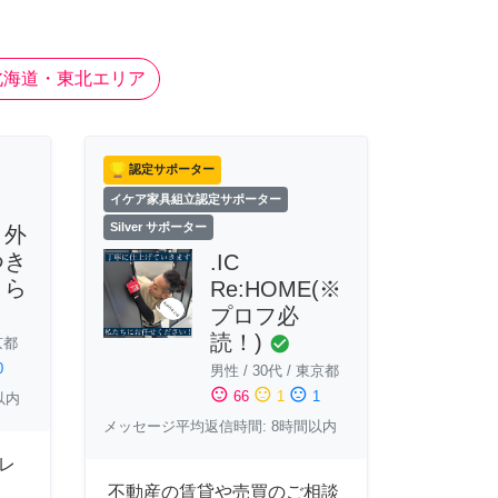
北海道・東北エリア
認定サポーター
イケア家具組立認定サポーター
Silver サポーター
2 外
つき
.IC
くら
Re:HOME(※
プロフ必
読！)
check_circle
京都
0
男性
/
30代
/
東京都
sentiment_satisfied
sentiment_neutral
sentiment_dissatisfied
66
1
1
以内
メッセージ平均返信時間: 8時間以内
︎レ
不動産の賃貸や売買のご相談