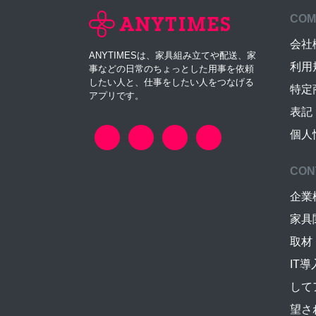
COM
会社
ANYTIMESは、家具組み立てや配送、家
利用
事などの日常のちょっとした用事を依頼
したい人と、仕事をしたい人をつなげる
特定
アプリです。
表記
個人
CON
企業
家具
取材
IT
して
望さ