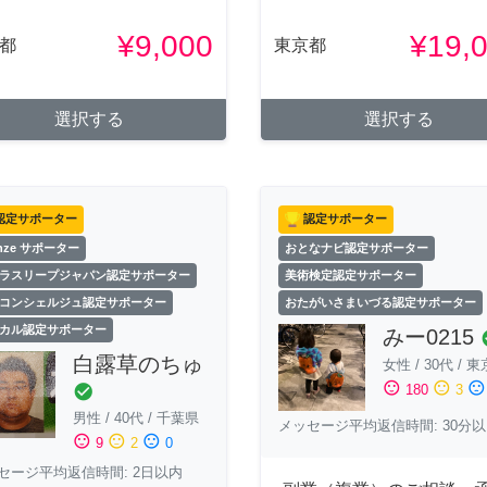
¥9,000
¥19,
都
東京都
選択する
選択する
認定サポーター
認定サポーター
onze サポーター
おとなナビ認定サポーター
ラスリープジャパン認定サポーター
美術検定認定サポーター
コンシェルジュ認定サポーター
おたがいさまいづる認定サポーター
カル認定サポーター
みー0215
che
白露草のちゅ
女性
/
30代
/
東
sentiment_satisfied
sentiment_neutral
sentiment_dissatisfied
check_circle
180
3
男性
/
40代
/
千葉県
メッセージ平均返信時間: 30分
sentiment_satisfied
sentiment_neutral
sentiment_dissatisfied
9
2
0
セージ平均返信時間: 2日以内