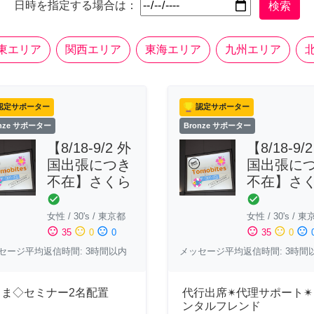
日時を指定する場合は：
検索
東エリア
関西エリア
東海エリア
九州エリア
認定サポーター
認定サポーター
onze サポーター
Bronze サポーター
【8/18-9/2 外
【8/18-9/
国出張につき
国出張に
不在】さくら
不在】さ
check_circle
check_circle
女性
/
30's
/
東京都
女性
/
30's
/
東
sentiment_satisfied
sentiment_neutral
sentiment_dissatisfied
sentiment_satisfied
sentiment_neutral
sentiment_dissatisfied
35
0
0
35
0
セージ平均返信時間: 3時間以内
メッセージ平均返信時間: 3時間
さま◇セミナー2名配置
代行出席✴︎代理サポート✴
ンタルフレンド