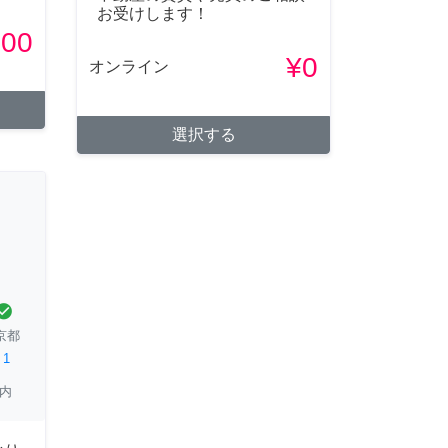
お受けします！
000
¥0
オンライン
選択する
ck_circle
京都
1
以内