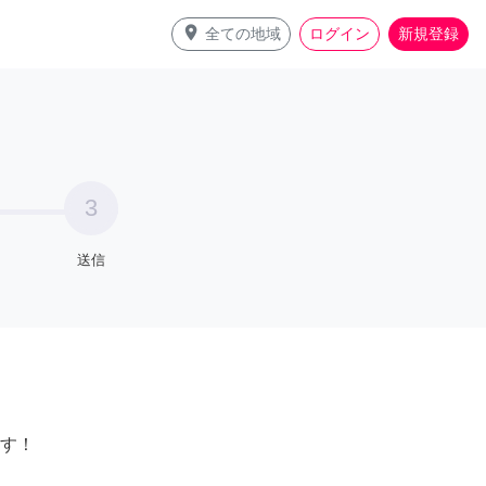
place
全ての地域
ログイン
新規登録
3
送信
す！