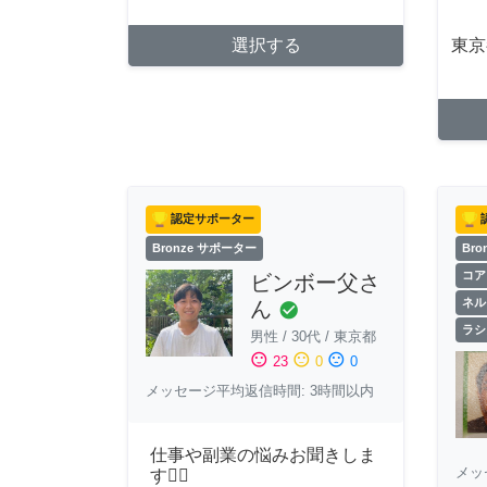
選択する
東京
認定サポーター
Bronze サポーター
Br
コア
ビンボー父さ
ネル
ん
check_circle
ラシ
男性
/
30代
/
東京都
sentiment_satisfied
sentiment_neutral
sentiment_dissatisfied
23
0
0
メッセージ平均返信時間: 3時間以内
仕事や副業の悩みお聞きしま
メッ
す🙇‍♂️