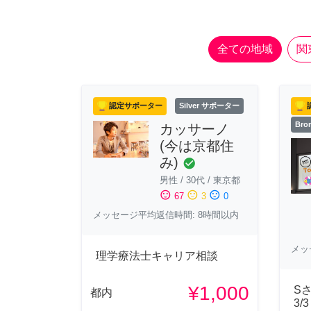
全ての地域
関
認定サポーター
Silver サポーター
Br
カッサーノ
(今は京都住
み)
check_circle
男性
/
30代
/
東京都
sentiment_satisfied
sentiment_neutral
sentiment_dissatisfied
67
3
0
メッセージ平均返信時間: 8時間以内
メッ
理学療法士キャリア相談
¥1,000
S
都内
3/3