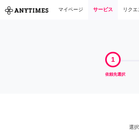
全て
修理・組立
家事
引っ越し
マイページ
サービス
リクエ
1
依頼先選択
選択