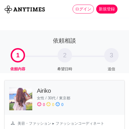
more_horiz
全て
修理・組立
家事
ログイン
新規登録
依頼相談
1
2
3
依頼内容
希望日時
送信
Airiko
女性
/
30代
/
東京都
sentiment_satisfied
sentiment_neutral
sentiment_dissatisfied
0
0
0
checkroom
美容・ファッション
▸ ファッションコーディネート