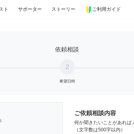
more_horiz
インテリア
趣味・習い事
ペット
料理
スト
サポーター
ストーリー
ご利用ガイド
依頼相談
2
希望日時
ご依頼相談内容
県
何か聞きたいことがあれば
（文字数は500字以内）