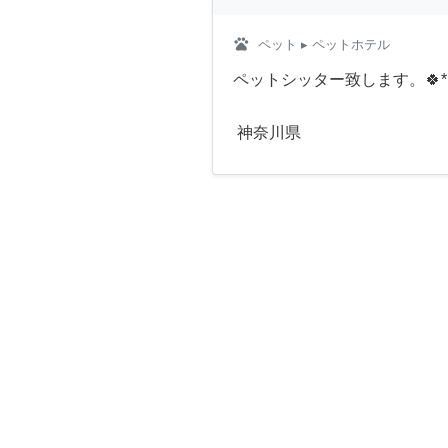
pets
ペット
▸ ペットホテル
ペットシッター致します。🍀
神奈川県