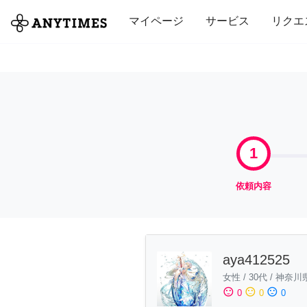
全て
修理・組立
家事
引っ越し
マイページ
サービス
リクエ
1
依頼内容
aya412525
女性
/
30代
/
神奈川
sentiment_satisfied
sentiment_neutral
sentiment_dissatisfied
0
0
0