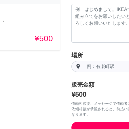
*゜
¥500
場所
room
販売金額
¥500
依頼相談後、メッセージで依頼者
依頼相談が承認されると、前払い
なります。