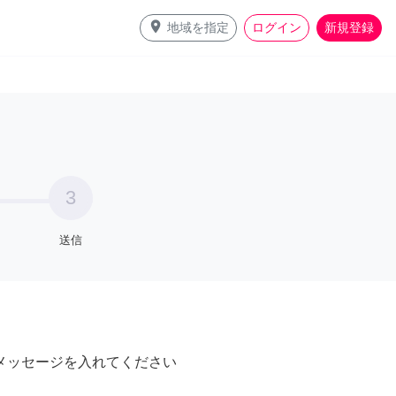
place
地域を指定
ログイン
新規登録
3
送信
メッセージを入れてください