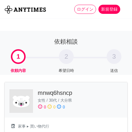
more_horiz
全て
修理・組立
家事
ログイン
新規登録
依頼相談
1
2
3
依頼内容
希望日時
送信
mnwq6hsncp
女性
/
30代
/
大分県
sentiment_satisfied
sentiment_neutral
sentiment_dissatisfied
0
0
0
local_laundry_service
家事
▸ 買い物代行