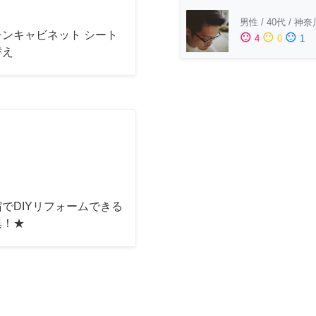
男性
/
40代
/
神奈
チンキャビネット シート
sentiment_satisfied
sentiment_neutral
sentiment_dissatisfied
4
0
1
替え
でDIYリフォームできる
集！★