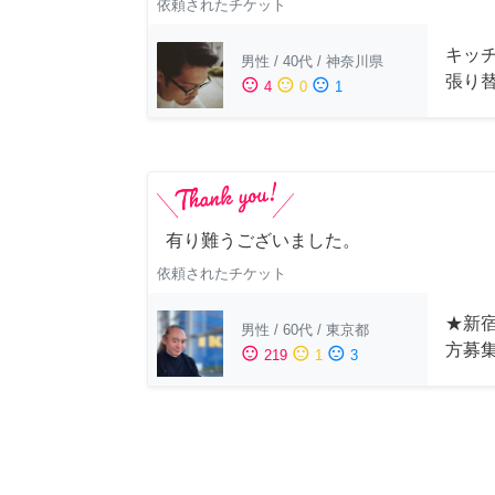
依頼されたチケット
キッ
男性
/
40代
/
神奈川県
張り
sentiment_satisfied
sentiment_neutral
sentiment_dissatisfied
4
0
1
有り難うございました。
依頼されたチケット
★新宿
男性
/
60代
/
東京都
方募
sentiment_satisfied
sentiment_neutral
sentiment_dissatisfied
219
1
3