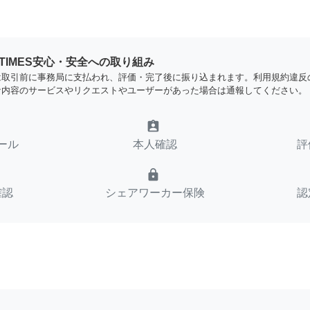
YTIMES安心・安全への取り組み
は取引前に事務局に支払われ、評価・完了後に振り込まれます。利用規約違反
な内容のサービスやリクエストやユーザーがあった場合は通報してください。
assignment_ind
ール
本人確認
評
lock
確認
シェアワーカー保険
認