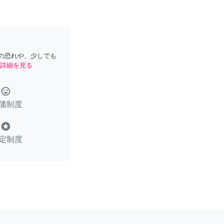
の恐れや、少しでも
詳細を見る
tag_faces
価制度
stars
定制度