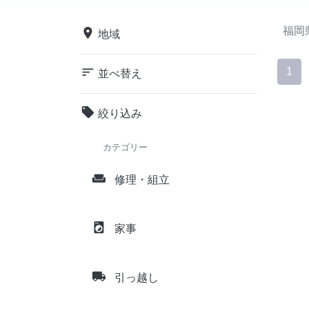
福岡
place
地域
sort
1
並べ替え
local_offer
絞り込み
カテゴリー
weekend
修理・組立
local_laundry_service
家事
local_shipping
引っ越し