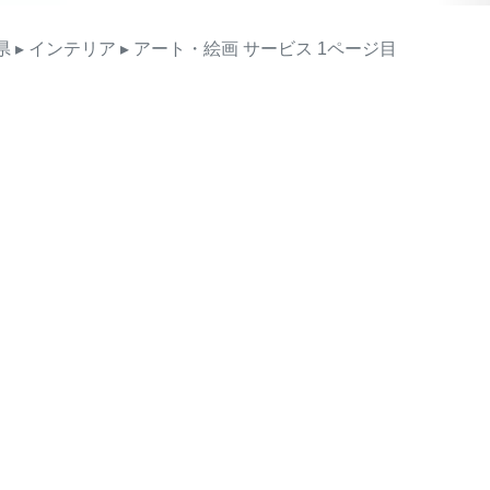
県
▸ インテリア
▸ アート・絵画
サービス
1ページ目