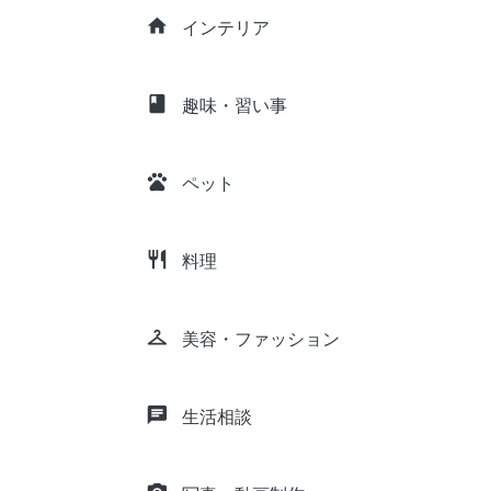
home
インテリア
class
趣味・習い事
pets
ペット
restaurant
料理
checkroom
美容・ファッション
chat
生活相談