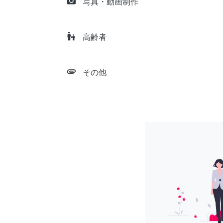
camera_alt
写真・動画制作
escalator_warning
高齢者
attachment
その他