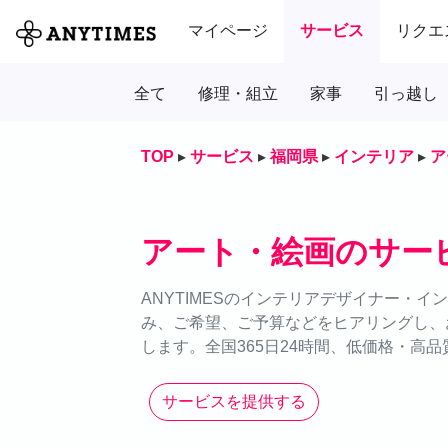
マイページ
サービス
リクエ
全て
修理・組立
家事
引っ越し
TOP
▸
サービス
▸
福岡県
▸
インテリア
▸
ア
アート・絵画のサー
ANYTIMESのインテリアデザイナー・
み、ご希望、ご予算などをヒアリングし、
します。全国365日24時間、低価格・高
サービスを提供する