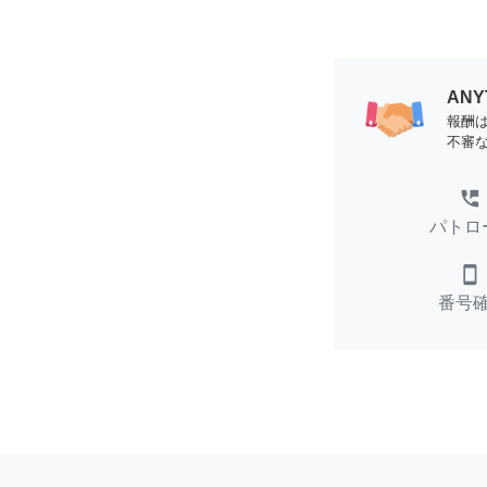
AN
報酬
不審
perm_phone_msg
パトロ
smartphone
番号