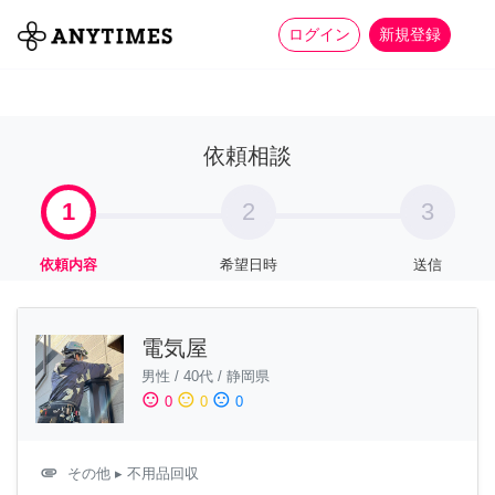
more_horiz
全て
修理・組立
家事
ログイン
新規登録
依頼相談
1
2
3
依頼内容
希望日時
送信
電気屋
男性
/
40代
/
静岡県
sentiment_satisfied
sentiment_neutral
sentiment_dissatisfied
0
0
0
attachment
その他
▸ 不用品回収