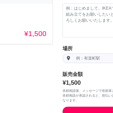
¥1,500
場所
room
販売金額
¥1,500
依頼相談後、メッセージで依頼者
依頼相談が承認されると、前払い
なります。