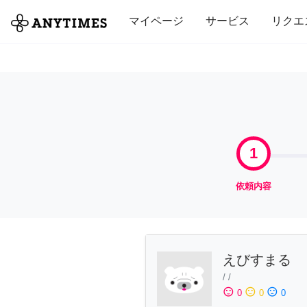
全て
修理・組立
家事
引っ越し
マイページ
サービス
リクエ
1
依頼内容
えびすまる
/
/
sentiment_satisfied
sentiment_neutral
sentiment_dissatisfied
0
0
0