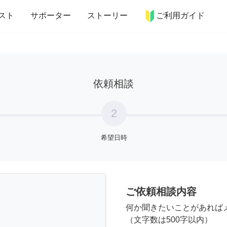
more_horiz
インテリア
趣味・習い事
ペット
料理
スト
サポーター
ストーリー
ご利用ガイド
依頼相談
2
希望日時
ご依頼相談内容
何か聞きたいことがあれば
（文字数は500字以内）