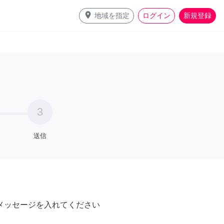
place
地域を指定
ログイン
新規登録
3
送信
メッセージを入れてください