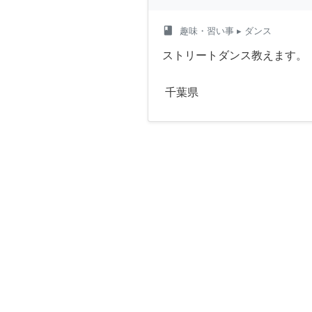
class
趣味・習い事
▸ ダンス
ストリートダンス教えます。
千葉県