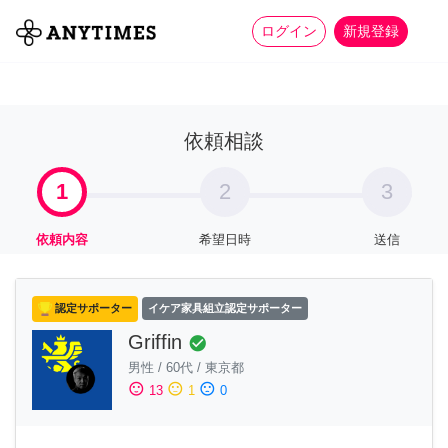
more_horiz
全て
修理・組立
家事
ログイン
新規登録
依頼相談
1
2
3
依頼内容
希望日時
送信
認定サポーター
イケア家具組立認定サポーター
Griffin
check_circle
男性
/
60代
/
東京都
sentiment_satisfied
sentiment_neutral
sentiment_dissatisfied
13
1
0