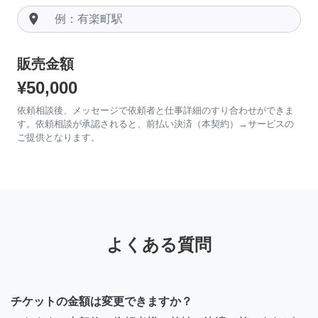
room
販売金額
¥50,000
依頼相談後、メッセージで依頼者と仕事詳細のすり合わせができま
す。依頼相談が承認されると、前払い決済（本契約）→サービスの
ご提供となります。
よくある質問
チケットの金額は変更できますか？