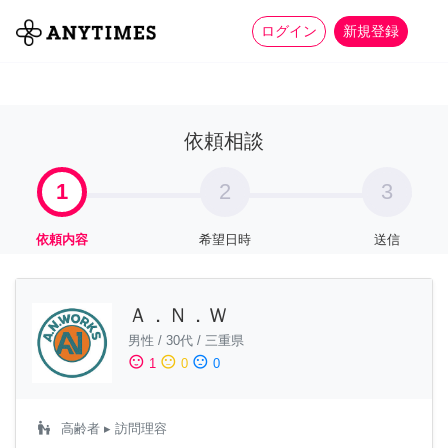
more_horiz
全て
修理・組立
家事
ログイン
新規登録
依頼相談
1
2
3
依頼内容
希望日時
送信
Ａ．Ｎ．Ｗ
男性
/
30代
/
三重県
sentiment_satisfied
sentiment_neutral
sentiment_dissatisfied
1
0
0
escalator_warning
高齢者
▸ 訪問理容