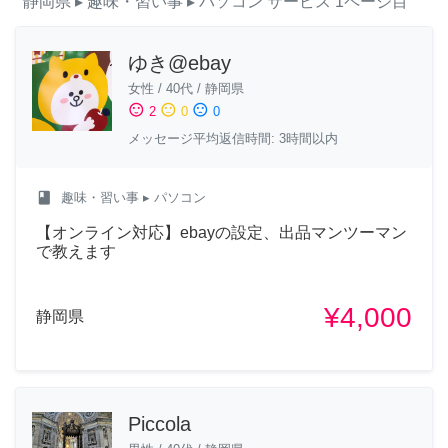
静岡県
▸ 趣味・習い事
▸ パソコン
サービス
1ページ目
ゆき@ebay
女性
/
40代
/
静岡県
sentiment_satisfied
sentiment_neutral
sentiment_dissatisfied
2
0
0
メッセージ平均返信時間: 3時間以内
class
趣味・習い事
▸ パソコン
【オンライン対応】ebayの設定、出品マンツーマン
で教えます
¥4,000
静岡県
Piccola