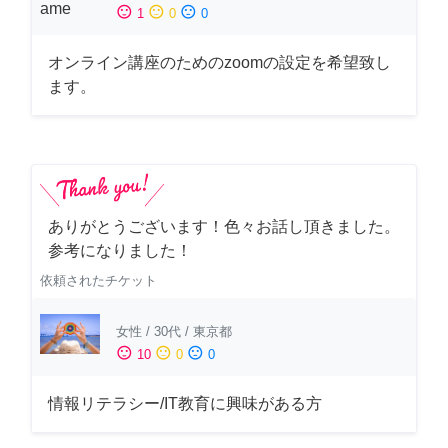
sentiment_satisfied
sentiment_neutral
sentiment_dissatisfied
1
0
0
オンライン講座のためのzoomの設定を希望致し
ます。
ありがとうございます！色々お話し頂きました。
参考になりました！
依頼されたチケット
女性
/
30代
/
東京都
sentiment_satisfied
sentiment_neutral
sentiment_dissatisfied
10
0
0
情報リテラシー/IT教育に興味がある方