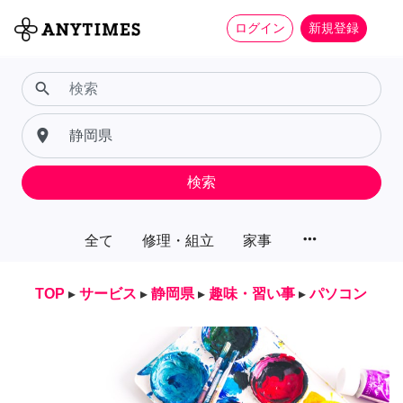
ログイン
新規登録
search
place
検索
more_horiz
全て
修理・組立
家事
TOP
▸
サービス
▸
静岡県
▸
趣味・習い事
▸
パソコン