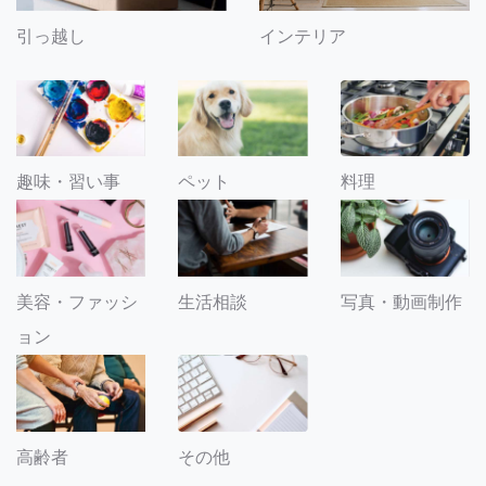
引っ越し
インテリア
趣味・習い事
ペット
料理
美容・ファッシ
生活相談
写真・動画制作
ョン
その他
高齢者