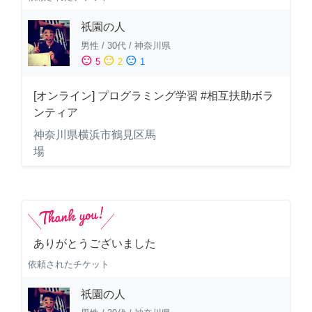
祇園の人
男性
/
30代
/
神奈川県
sentiment_satisfied
sentiment_neutral
sentiment_dissatisfied
5
2
1
[オンライン] プログラミング学習 #相互扶助ボラ
ンティア
神奈川県横浜市鶴見区馬
場
ありがとうございました
依頼されたチケット
祇園の人