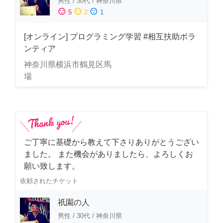
男性
/
30代
/
神奈川県
sentiment_satisfied
sentiment_neutral
sentiment_dissatisfied
5
2
1
[オンライン] プログラミング学習 #相互扶助ボラ
ンティア
神奈川県横浜市鶴見区馬
場
ご丁寧に基礎から教えて下さりありがとうござい
ました。 また機会がありましたら、よろしくお
願い致します。
依頼されたチケット
祇園の人
男性
/
30代
/
神奈川県