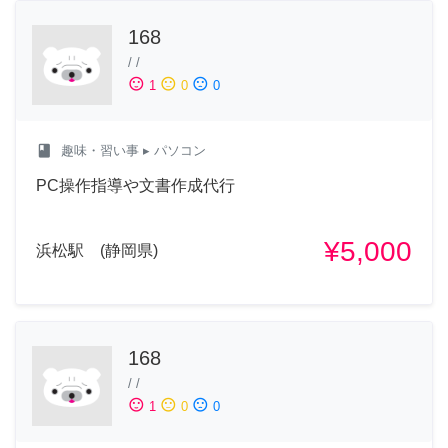
168
/
/
sentiment_satisfied
sentiment_neutral
sentiment_dissatisfied
1
0
0
class
趣味・習い事
▸ パソコン
PC操作指導や文書作成代行
¥5,000
浜松駅 (静岡県)
168
/
/
sentiment_satisfied
sentiment_neutral
sentiment_dissatisfied
1
0
0