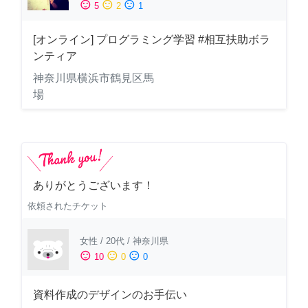
sentiment_satisfied
sentiment_neutral
sentiment_dissatisfied
5
2
1
[オンライン] プログラミング学習 #相互扶助ボラ
ンティア
神奈川県横浜市鶴見区馬
場
ありがとうございます！
依頼されたチケット
女性
/
20代
/
神奈川県
sentiment_satisfied
sentiment_neutral
sentiment_dissatisfied
10
0
0
資料作成のデザインのお手伝い