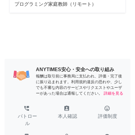
プログラミング家庭教師（リモート）
ANYTIMES安心・安全への取り組み
報酬は取引前に事務局に支払われ、評価・完了後
に振り込まれます。利用規約違反の恐れや、少し
でも不審な内容のサービスやリクエストやユーザ
ーがあった場合は通報してください。
詳細を見る
perm_phone_msg
assignment_ind
tag_faces
パトロー
本人確認
評価制度
ル