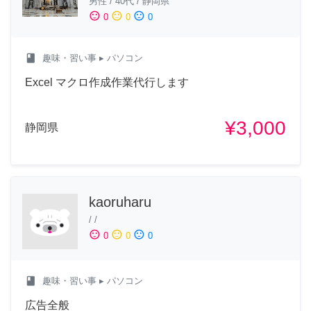
男性
/
40代
/
静岡県
sentiment_satisfied
sentiment_neutral
sentiment_dissatisfied
0
0
0
class
趣味・習い事
▸ パソコン
Excel マクロ作成作業代行します
¥3,000
静岡県
kaoruharu
/
/
sentiment_satisfied
sentiment_neutral
sentiment_dissatisfied
0
0
0
class
趣味・習い事
▸ パソコン
広告全般