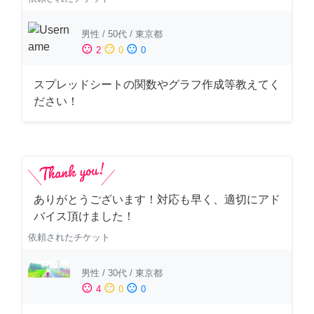
男性
/
50代
/
東京都
sentiment_satisfied
sentiment_neutral
sentiment_dissatisfied
2
0
0
スプレッドシートの関数やグラフ作成等教えてく
ださい！
ありがとうございます！対応も早く、適切にアド
バイス頂けました！
依頼されたチケット
男性
/
30代
/
東京都
sentiment_satisfied
sentiment_neutral
sentiment_dissatisfied
4
0
0