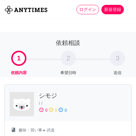
more_horiz
全て
修理・組立
家事
ログイン
新規登録
依頼相談
1
2
3
依頼内容
希望日時
送信
シモジ
/
/
sentiment_satisfied
sentiment_neutral
sentiment_dissatisfied
0
0
0
class
趣味・習い事
▸ 武道