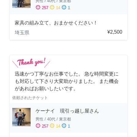
男性
/
40代
/
東京都
sentiment_satisfied
sentiment_neutral
sentiment_dissatisfied
257
14
1
家具の組み立て、おまかせください！
¥2,500
埼玉県
迅速かつ丁寧なお仕事でした。 急な時間変更に
も対応して下さり大変助かりました。 また機会
があればお願いしたいです。
依頼されたチケット
ケーナイ 現引っ越し屋さん
男性
/
40代
/
東京都
sentiment_satisfied
sentiment_neutral
sentiment_dissatisfied
257
14
1