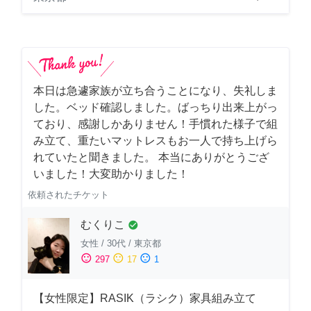
本日は急遽家族が立ち合うことになり、失礼しま
した。ベッド確認しました。ばっちり出来上がっ
ており、感謝しかありません！手慣れた様子で組
み立て、重たいマットレスもお一人で持ち上げら
れていたと聞きました。 本当にありがとうござ
いました！大変助かりました！
依頼されたチケット
むくりこ
check_circle
女性
/
30代
/
東京都
sentiment_satisfied
sentiment_neutral
sentiment_dissatisfied
297
17
1
【女性限定】RASIK（ラシク）家具組み立て