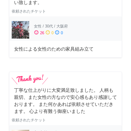
い致します。
依頼されたチケット
女性
/
30代
/
大阪府
sentiment_satisfied
sentiment_neutral
sentiment_dissatisfied
26
0
0
女性による女性のための家具組み立て
丁寧な仕上がりに大変満足致しました。 人柄も
親切、また女性の方なので安心感もあり感謝して
おります。 また何かあれば依頼させていただき
ます。 心より有難う御座いました
依頼されたチケット