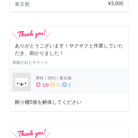
¥3,000
東京都
ありがとうございます！サクサクと作業していた
だき、助かりました！
依頼されたチケット
男性
/
30代
/
東京都
sentiment_satisfied
sentiment_neutral
sentiment_dissatisfied
129
11
1
飾り棚5個を解体してください