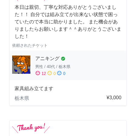
本日は親切、丁寧な対応ありがとうございまし
た！！ 自分では組み立てが出来ない状態で困っ
ていたので本当に助かりました。 また機会があ
りましたらお願いします＾＾ありがとうございま
した！
依頼されたチケット
アニキング
check_circle
男性
/
40代
/
栃木県
sentiment_satisfied
sentiment_neutral
sentiment_dissatisfied
12
0
0
家具組み立てます
¥3,000
栃木県