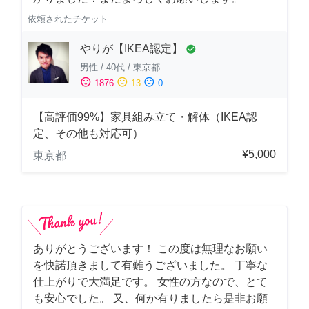
依頼されたチケット
やりが【IKEA認定】
check_circle
男性
/
40代
/
東京都
sentiment_satisfied
sentiment_neutral
sentiment_dissatisfied
1876
13
0
【高評価99%】家具組み立て・解体（IKEA認
定、その他も対応可）
¥5,000
東京都
ありがとうございます！ この度は無理なお願い
を快諾頂きまして有難うございました。 丁寧な
仕上がりで大満足です。 女性の方なので、とて
も安心でした。 又、何か有りましたら是非お願