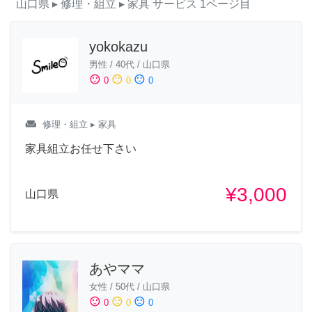
山口県
▸ 修理・組立
▸ 家具
サービス
1ページ目
yokokazu
男性
/
40代
/
山口県
sentiment_satisfied
sentiment_neutral
sentiment_dissatisfied
0
0
0
weekend
修理・組立
▸ 家具
家具組立お任せ下さい
¥3,000
山口県
あやママ
女性
/
50代
/
山口県
sentiment_satisfied
sentiment_neutral
sentiment_dissatisfied
0
0
0