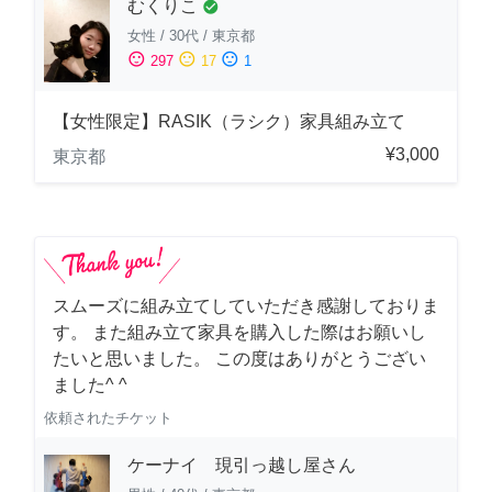
むくりこ
check_circle
女性
/
30代
/
東京都
sentiment_satisfied
sentiment_neutral
sentiment_dissatisfied
297
17
1
【女性限定】RASIK（ラシク）家具組み立て
¥3,000
東京都
スムーズに組み立てしていただき感謝しておりま
す。 また組み立て家具を購入した際はお願いし
たいと思いました。 この度はありがとうござい
ました^ ^
依頼されたチケット
ケーナイ 現引っ越し屋さん