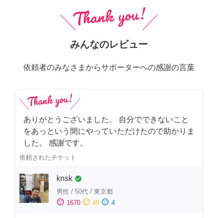
みんなのレビュー
依頼者のみなさまからサポーターへの感謝の言葉
ありがとうございました。 自分でできないこと
をあっという間にやっていただけたので助かりま
した。 感謝です。
依頼されたチケット
knsk
check_circle
男性
/
50代
/
東京都
sentiment_satisfied
sentiment_neutral
sentiment_dissatisfied
1670
49
4