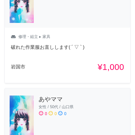
weekend
修理・組立
▸ 家具
破れた作業服お直しします( ´ ▽ ` )
¥1,000
岩国市
あやママ
女性
/
50代
/
山口県
sentiment_satisfied
sentiment_neutral
sentiment_dissatisfied
0
0
0