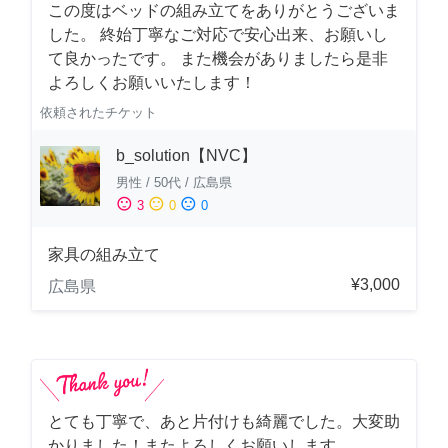
この度はベッドの組み立てをありがとうございま
した。 終始丁寧なご対応で安心出来、お願いし
て良かったです。 また機会がありましたら是非
よろしくお願いいたします！
依頼されたチケット
b_solution【NVC】
男性
/
50代
/
広島県
sentiment_satisfied
sentiment_neutral
sentiment_dissatisfied
3
0
0
家具の組み立て
¥3,000
広島県
とても丁寧で、あと片付けも綺麗でした。大変助
かりました！またよろしくお願いします。