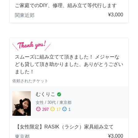
ご家庭でのDIY、修理、組み立て等代行します
¥3,000
関東近郊
スムーズに組み立てて頂きました！ メジャーな
ども貸して頂き助かりました、ありがとうござい
ました！
依頼されたチケット
むくりこ
check_circle
女性
/
30代
/
東京都
sentiment_satisfied
sentiment_neutral
sentiment_dissatisfied
297
17
1
【女性限定】RASIK（ラシク）家具組み立て
¥3,000
東京都