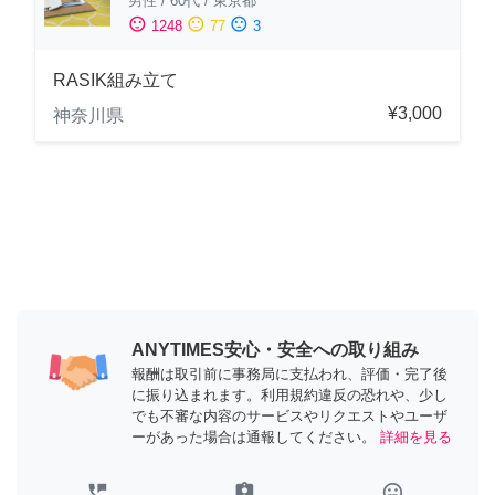
男性
/
60代
/
東京都
sentiment_satisfied
sentiment_neutral
sentiment_dissatisfied
1248
77
3
RASIK組み立て
¥3,000
神奈川県
ANYTIMES安心・安全への取り組み
報酬は取引前に事務局に支払われ、評価・完了後
に振り込まれます。利用規約違反の恐れや、少し
でも不審な内容のサービスやリクエストやユーザ
ーがあった場合は通報してください。
詳細を見る
perm_phone_msg
assignment_ind
tag_faces