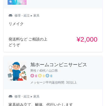
weekend
修理・組立
▸ 家具
リメイク
¥2,000
発送料など ご相談の上
どうぞ
旭ホームコンビニサービス
男性
/
40代
/
山口県
sentiment_satisfied
sentiment_neutral
sentiment_dissatisfied
0
0
0
メッセージ平均返信時間: 3日以上
weekend
修理・組立
▸ 家具
家具組み立て、解体、代行いたします