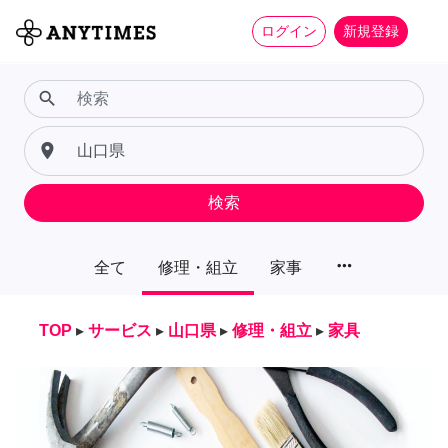
ログイン
新規登録
search
place
検索
more_horiz
全て
修理・組立
家事
TOP
▸
サービス
▸
山口県
▸
修理・組立
▸
家具