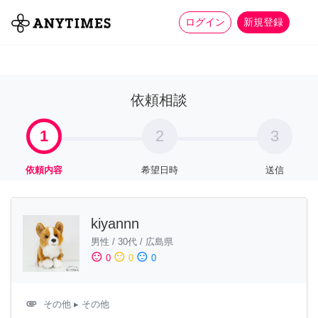
more_horiz
全て
修理・組立
家事
ログイン
新規登録
依頼相談
1
2
3
依頼内容
希望日時
送信
kiyannn
男性
/
30代
/
広島県
sentiment_satisfied
sentiment_neutral
sentiment_dissatisfied
0
0
0
attachment
その他
▸ その他