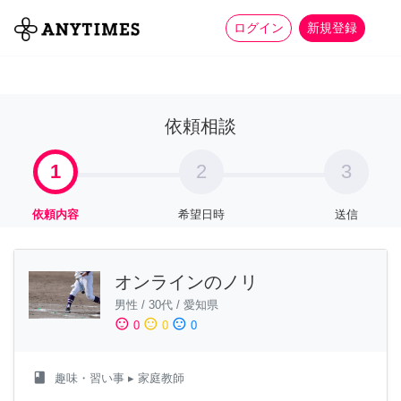
more_horiz
全て
修理・組立
家事
ログイン
新規登録
依頼相談
1
2
3
依頼内容
希望日時
送信
オンラインのノリ
男性
/
30代
/
愛知県
sentiment_satisfied
sentiment_neutral
sentiment_dissatisfied
0
0
0
class
趣味・習い事
▸ 家庭教師