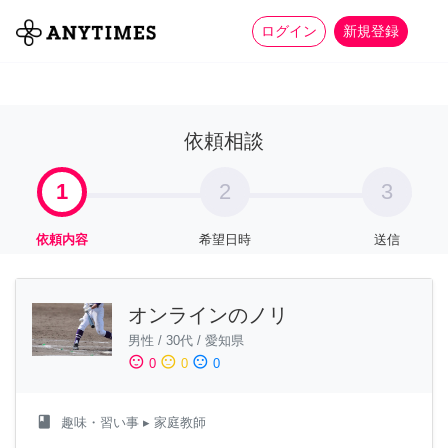
more_horiz
全て
修理・組立
家事
ログイン
新規登録
依頼相談
1
2
3
依頼内容
希望日時
送信
オンラインのノリ
男性
/
30代
/
愛知県
sentiment_satisfied
sentiment_neutral
sentiment_dissatisfied
0
0
0
class
趣味・習い事
▸ 家庭教師