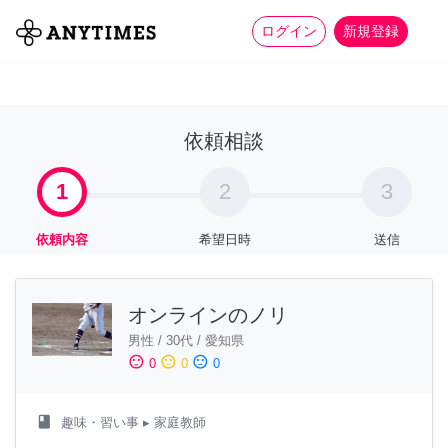
more_horiz
全て
修理・組立
家事
ログイン
新規登録
依頼相談
1
2
3
依頼内容
希望日時
送信
オンラインのノリ
男性
/
30代
/
愛知県
sentiment_satisfied
sentiment_neutral
sentiment_dissatisfied
0
0
0
class
趣味・習い事
▸ 家庭教師