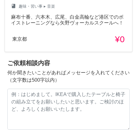
class
趣味・習い事
▸ 音楽
麻布十番、六本木、広尾、白金高輪など港区でのボ
イストレーニングなら矢野ヴォーカルスクールへ！
¥0
東京都
ご依頼相談内容
何か聞きたいことがあればメッセージを入れてください
（文字数は500字以内）