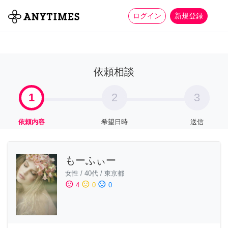
more_horiz
全て
修理・組立
家事
ログイン
新規登録
依頼相談
1
2
3
依頼内容
希望日時
送信
もーふぃー
女性
/
40代
/
東京都
sentiment_satisfied
sentiment_neutral
sentiment_dissatisfied
4
0
0