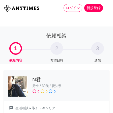
more_horiz
全て
修理・組立
家事
ログイン
新規登録
依頼相談
1
2
3
依頼内容
希望日時
送信
N君
男性
/
30代
/
愛知県
sentiment_satisfied
sentiment_neutral
sentiment_dissatisfied
0
0
0
chat
生活相談
▸ 取引・キャリア