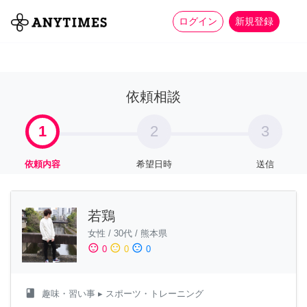
more_horiz
全て
修理・組立
家事
ログイン
新規登録
依頼相談
1
2
3
依頼内容
希望日時
送信
若鶏
女性
/
30代
/
熊本県
sentiment_satisfied
sentiment_neutral
sentiment_dissatisfied
0
0
0
class
趣味・習い事
▸ スポーツ・トレーニング