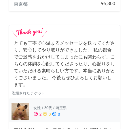
¥5,300
東京都
とても丁寧で心温まるメッセージを送ってくださ
り、安心してやり取りができました。 私の都合
でご迷惑をおかけしてしまったにも関わらず、こ
ちらの体調を心配してくださったり、心配りをし
ていただける素晴らしい方です。本当にありがと
うございました。 今後もぜひよろしくお願いし
ます。
依頼されたチケット
女性
/
30代
/
埼玉県
sentiment_satisfied
sentiment_neutral
sentiment_dissatisfied
2
0
0