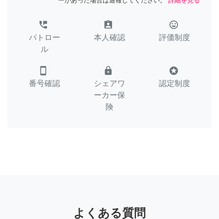
ーがあった場合は通報してください。
詳細を見る
perm_phone_msg
assignment_ind
tag_faces
パトロー
本人確認
評価制度
ル
smartphone
lock
stars
番号確認
シェアワ
認定制度
ーカー保
険
よくある質問