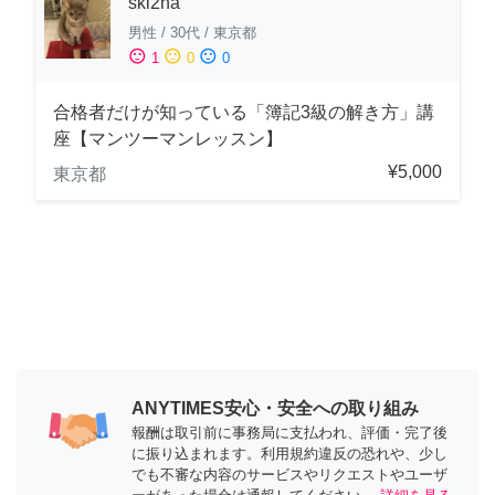
ski2na
男性
/
30代
/
東京都
sentiment_satisfied
sentiment_neutral
sentiment_dissatisfied
1
0
0
合格者だけが知っている「簿記3級の解き方」講
座【マンツーマンレッスン】
¥5,000
東京都
ANYTIMES安心・安全への取り組み
報酬は取引前に事務局に支払われ、評価・完了後
に振り込まれます。利用規約違反の恐れや、少し
でも不審な内容のサービスやリクエストやユーザ