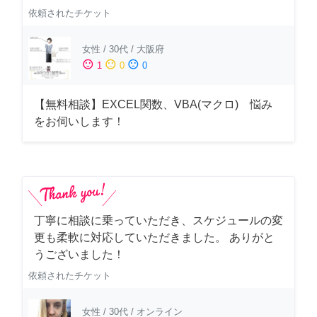
依頼されたチケット
女性
/
30代
/
大阪府
sentiment_satisfied
sentiment_neutral
sentiment_dissatisfied
1
0
0
【無料相談】EXCEL関数、VBA(マクロ) 悩み
をお伺いします！
丁寧に相談に乗っていただき、スケジュールの変
更も柔軟に対応していただきました。 ありがと
うございました！
依頼されたチケット
女性
/
30代
/
オンライン