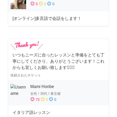
sentiment_satisfied
sentiment_neutral
sentiment_dissatisfied
5
0
0
[オンライン]多言語で会話をします！
いつもニーズに合ったレッスンと準備をとても丁
寧にしてくださり、ありがとうございます！これ
からも宜しくお願い致します🙇‍♀️✨
依頼されたチケット
Mami Horibe
女性
/
30代
/
東京都
sentiment_satisfied
sentiment_neutral
sentiment_dissatisfied
73
0
0
イタリア語レッスン