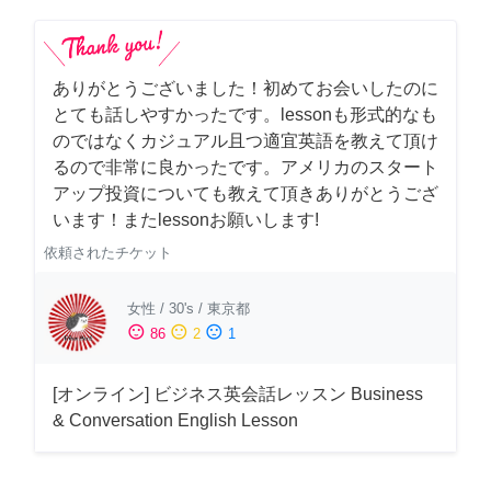
ありがとうございました！初めてお会いしたのに
とても話しやすかったです。lessonも形式的なも
のではなくカジュアル且つ適宜英語を教えて頂け
るので非常に良かったです。アメリカのスタート
アップ投資についても教えて頂きありがとうござ
います！またlessonお願いします!
依頼されたチケット
女性
/
30's
/
東京都
sentiment_satisfied
sentiment_neutral
sentiment_dissatisfied
86
2
1
[オンライン] ビジネス英会話レッスン Business
& Conversation English Lesson