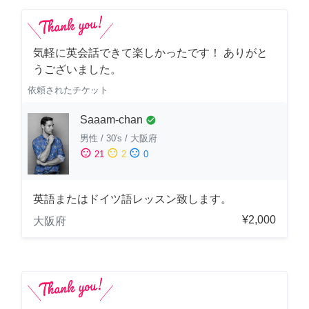
気軽に英会話できて楽しかったです！ ありがと
うございました。
依頼されたチケット
Saaam-chan
check_circle
男性
/
30's
/
大阪府
sentiment_satisfied
sentiment_neutral
sentiment_dissatisfied
21
2
0
英語またはドイツ語レッスン致します。
¥2,000
大阪府