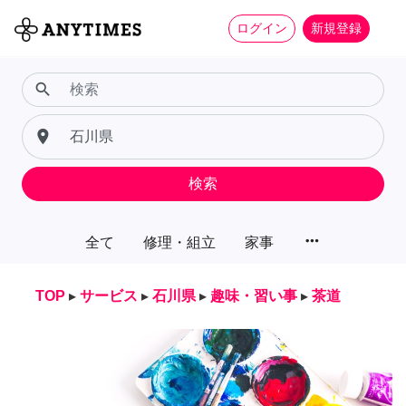
ログイン
新規登録
search
place
検索
more_horiz
全て
修理・組立
家事
TOP
▸
サービス
▸
石川県
▸
趣味・習い事
▸
茶道