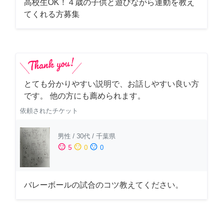
高校生OK！４歳の子供と遊びながら運動を教え
てくれる方募集
とても分かりやすい説明で、お話しやすい良い方
です。 他の方にも薦められます。
依頼されたチケット
男性
/
30代
/
千葉県
sentiment_satisfied
sentiment_neutral
sentiment_dissatisfied
5
0
0
バレーボールの試合のコツ教えてください。