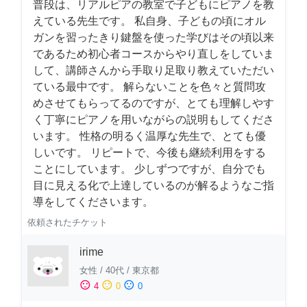
普段は、リアルピアの教室で子どもにピアノを教
えている先生です。 私自身、子どもの頃にオル
ガンを習ったきり鍵盤を使った学びはその頃以来
であるため初心者コースからやり直しをしていま
して、講師さんから手取り足取り教えていただい
ている最中です。 解らないことを色々と質問攻
めさせてもらってるのですが、とても理解しやす
く丁寧にピアノを用いながらの説明もしてくださ
います。 性格の明るく温厚な先生で、とても優
しいです。 リピートで、今後も継続利用をする
ことにしています。 少しずつですが、自分でも
目に見える化で上達しているのが解るようなご指
導をしてくださいます。
依頼されたチケット
irime
女性
/
40代
/
東京都
sentiment_satisfied
sentiment_neutral
sentiment_dissatisfied
4
0
0