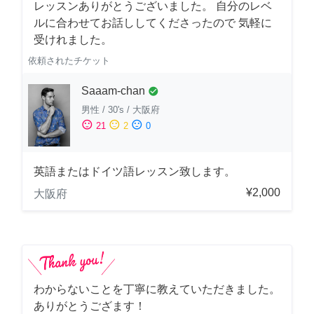
レッスンありがとうございました。 自分のレベ
ルに合わせてお話ししてくださったので 気軽に
受けれました。
依頼されたチケット
Saaam-chan
check_circle
男性
/
30's
/
大阪府
sentiment_satisfied
sentiment_neutral
sentiment_dissatisfied
21
2
0
英語またはドイツ語レッスン致します。
¥2,000
大阪府
わからないことを丁寧に教えていただきました。
ありがとうござます！