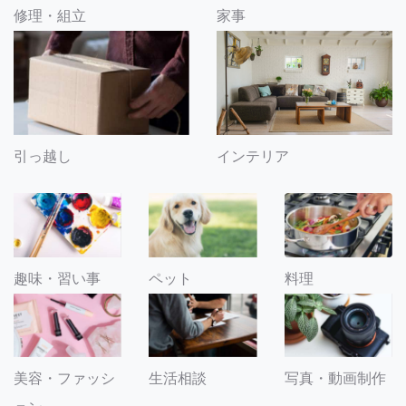
修理・組立
家事
引っ越し
インテリア
趣味・習い事
ペット
料理
美容・ファッシ
生活相談
写真・動画制作