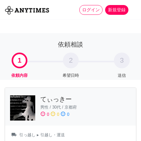
more_horiz
全て
修理・組立
家事
ログイン
新規登録
依頼相談
1
2
3
依頼内容
希望日時
送信
てぃっきー
男性
/
30代
/
京都府
sentiment_satisfied
sentiment_neutral
sentiment_dissatisfied
0
0
0
local_shipping
引っ越し
▸ 引越し・運送