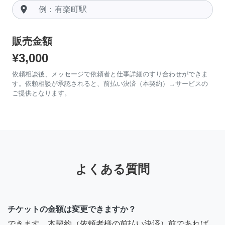
room
販売金額
¥3,000
依頼相談後、メッセージで依頼者と仕事詳細のすり合わせができま
す。依頼相談が承認されると、前払い決済（本契約）→サービスの
ご提供となります。
よくある質問
チケットの金額は変更できますか？
できます。本契約（依頼者様の前払い決済）前であれば、