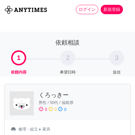
more_horiz
全て
修理・組立
家事
ログイン
新規登録
依頼相談
1
2
3
依頼内容
希望日時
送信
くろっきー
男性
/
50代
/
福島県
sentiment_satisfied
sentiment_neutral
sentiment_dissatisfied
0
0
0
weekend
修理・組立
▸ 家具