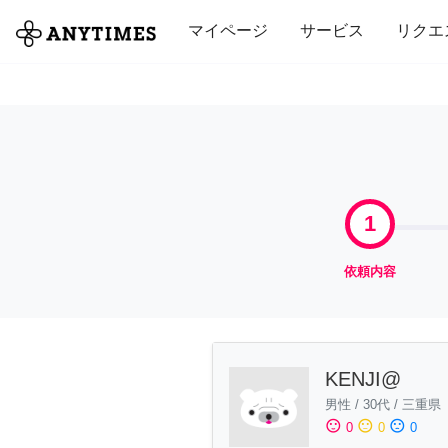
全て
修理・組立
家事
引っ越し
マイページ
サービス
リクエ
1
依頼内容
KENJI@
男性
/
30代
/
三重県
sentiment_satisfied
sentiment_neutral
sentiment_dissatisfied
0
0
0