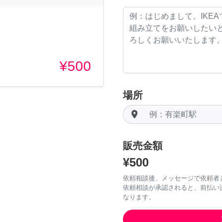
¥500
場所
room
販売金額
¥500
依頼相談後、メッセージで依頼者
依頼相談が承認されると、前払い
なります。