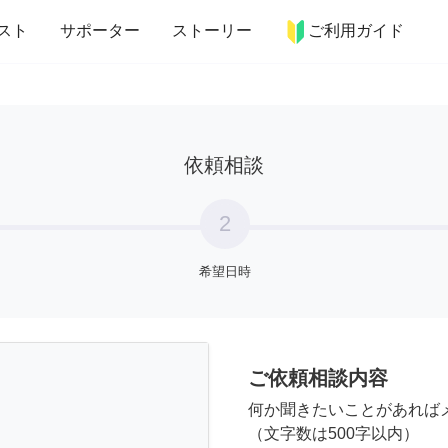
more_horiz
インテリア
趣味・習い事
ペット
料理
スト
サポーター
ストーリー
ご利用ガイド
依頼相談
2
希望日時
ご依頼相談内容
何か聞きたいことがあれば
（文字数は500字以内）