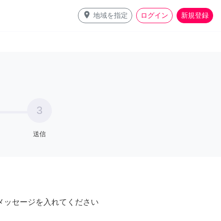
place
地域を指定
ログイン
新規登録
3
送信
メッセージを入れてください