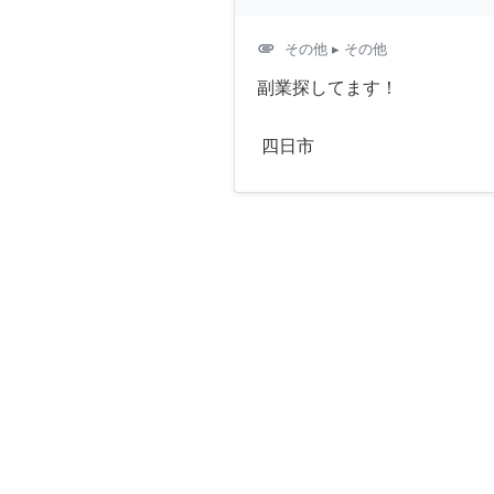
attachment
その他
▸ その他
副業探してます！
四日市