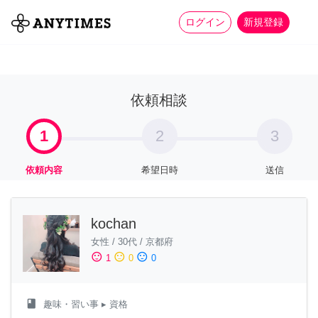
more_horiz
全て
修理・組立
家事
ログイン
新規登録
依頼相談
1
2
3
依頼内容
希望日時
送信
kochan
女性
/
30代
/
京都府
sentiment_satisfied
sentiment_neutral
sentiment_dissatisfied
1
0
0
class
趣味・習い事
▸ 資格