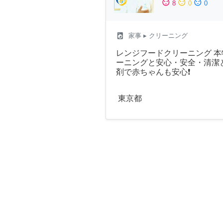
sentiment_satisfied
sentiment_neutral
sentiment_dissatisfied
8
0
0
local_laundry_service
家事
▸ クリーニング
レンジフードクリーニング 
ーニングと安心・安全・清潔
剤で赤ちゃんも安心❗
東京都