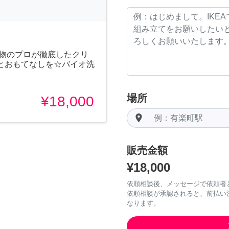
本物のプロが徹底したクリ
とおもてなしを☆バイオ洗
場所
¥18,000
room
販売金額
¥18,000
依頼相談後、メッセージで依頼者
依頼相談が承認されると、前払い
なります。