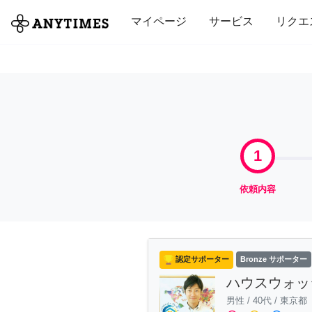
全て
修理・組立
家事
引っ越し
マイページ
サービス
リクエ
1
依頼内容
認定サポーター
Bronze サポーター
ハウスウォッ
男性
/
40代
/
東京都