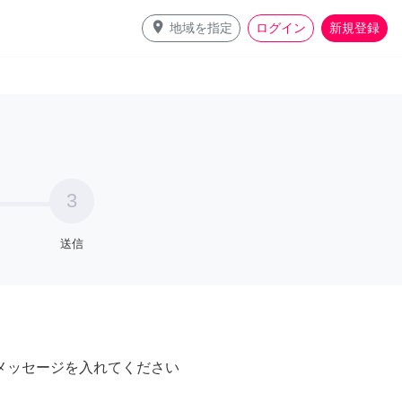
place
地域を指定
ログイン
新規登録
3
送信
メッセージを入れてください