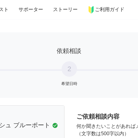
more_horiz
インテリア
趣味・習い事
ペット
料理
スト
サポーター
ストーリー
ご利用ガイド
依頼相談
2
希望日時
ご依頼相談内容
シュ ブルーポート
check_circle
何か聞きたいことがあれば
（文字数は500字以内）