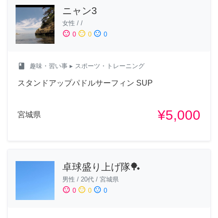
ニャン3
女性
/
/
sentiment_satisfied
sentiment_neutral
sentiment_dissatisfied
0
0
0
class
趣味・習い事
▸ スポーツ・トレーニング
スタンドアップパドルサーフィン SUP
¥5,000
宮城県
卓球盛り上げ隊🏓
男性
/
20代
/
宮城県
sentiment_satisfied
sentiment_neutral
sentiment_dissatisfied
0
0
0