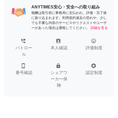
ANYTIMES安心・安全への取り組み
報酬は取引前に事務局に支払われ、評価・完了後
に振り込まれます。利用規約違反の恐れや、少し
でも不審な内容のサービスやリクエストやユーザ
ーがあった場合は通報してください。
詳細を見る
perm_phone_msg
assignment_ind
tag_faces
パトロー
本人確認
評価制度
ル
smartphone
lock
stars
番号確認
シェアワ
認定制度
ーカー保
険