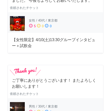
ました。 今後もよろしくお願いいたします。
依頼されたチケット
女性
/
40代
/
東京都
sentiment_satisfied
sentiment_neutral
sentiment_dissatisfied
5
0
0
【女性限定】4/10(土)13:30グループインタビュ
ー＋試飲会
ご丁寧にありがとうございます！ またよろしく
お願いします！
依頼されたチケット
男性
/
30代
/
東京都