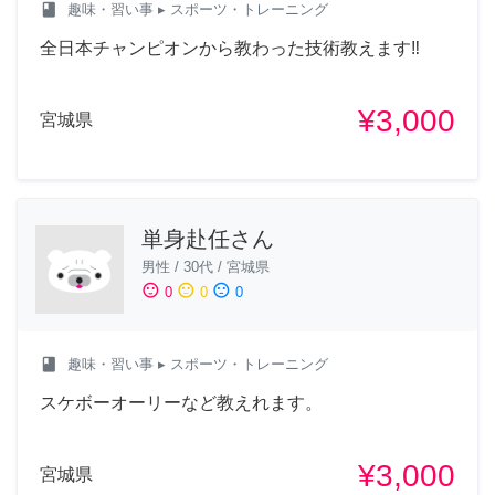
class
趣味・習い事
▸ スポーツ・トレーニング
全日本チャンピオンから教わった技術教えます‼️
¥3,000
宮城県
単身赴任さん
男性
/
30代
/
宮城県
sentiment_satisfied
sentiment_neutral
sentiment_dissatisfied
0
0
0
class
趣味・習い事
▸ スポーツ・トレーニング
スケボーオーリーなど教えれます。
¥3,000
宮城県