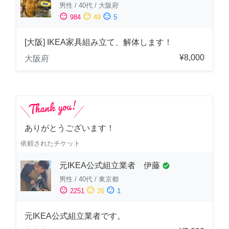
男性
/
40代
/
大阪府
sentiment_satisfied
sentiment_neutral
sentiment_dissatisfied
984
49
5
[大阪] IKEA家具組み立て、解体します！
¥8,000
大阪府
ありがとうございます！
依頼されたチケット
元IKEA公式組立業者 伊藤
check_circle
男性
/
40代
/
東京都
sentiment_satisfied
sentiment_neutral
sentiment_dissatisfied
2251
26
1
元IKEA公式組立業者です。