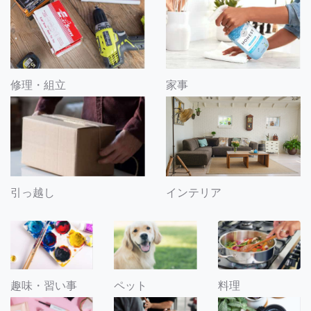
修理・組立
家事
引っ越し
インテリア
趣味・習い事
ペット
料理