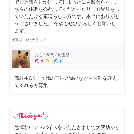
でご迷惑をおかけしてしまったにも関わらず、こ
ちらの体調を心配してくださったり、心配りをし
ていただける素晴らしい方です。本当にありがと
うございました。 今後もぜひよろしくお願いし
ます。
依頼されたチケット
女性
/
30代
/
埼玉県
sentiment_satisfied
sentiment_neutral
sentiment_dissatisfied
2
0
0
高校生OK！４歳の子供と遊びながら運動を教え
てくれる方募集
忌憚ないアドバイスをいただきまして大変助かり