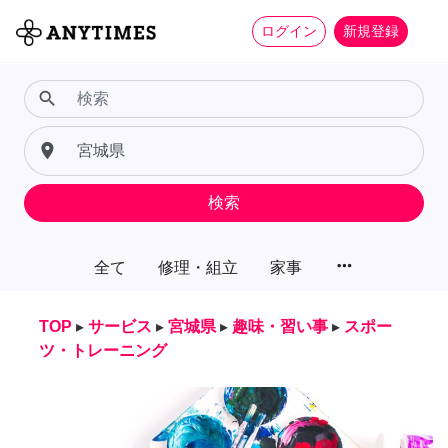
ログイン
新規登録
search
place
検索
more_horiz
全て
修理・組立
家事
TOP
▸
サービス
▸
宮城県
▸
趣味・習い事
▸
スポー
ツ・トレーニング