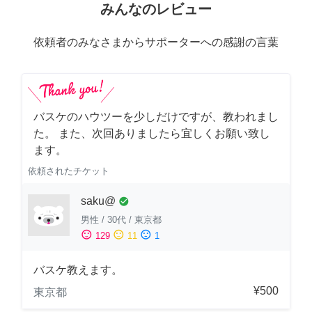
みんなのレビュー
依頼者のみなさまからサポーターへの感謝の言葉
バスケのハウツーを少しだけですが、教われまし
た。 また、次回ありましたら宜しくお願い致し
ます。
依頼されたチケット
saku@
check_circle
男性
/
30代
/
東京都
sentiment_satisfied
sentiment_neutral
sentiment_dissatisfied
129
11
1
バスケ教えます。
¥500
東京都