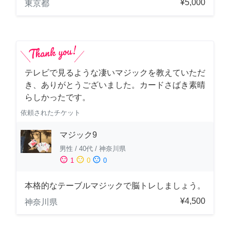
¥5,000
東京都
テレビで見るような凄いマジックを教えていただ
き、ありがとうございました。カードさばき素晴
らしかったです。
依頼されたチケット
マジック9
男性
/
40代
/
神奈川県
sentiment_satisfied
sentiment_neutral
sentiment_dissatisfied
1
0
0
本格的なテーブルマジックで脳トレしましょう。
¥4,500
神奈川県