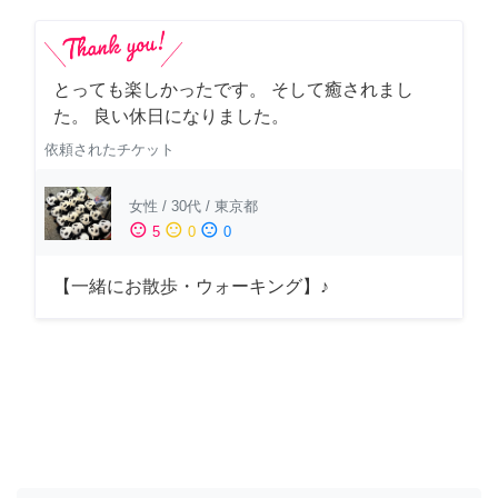
とっても楽しかったです。 そして癒されまし
た。 良い休日になりました。
依頼されたチケット
女性
/
30代
/
東京都
sentiment_satisfied
sentiment_neutral
sentiment_dissatisfied
5
0
0
【一緒にお散歩・ウォーキング】♪