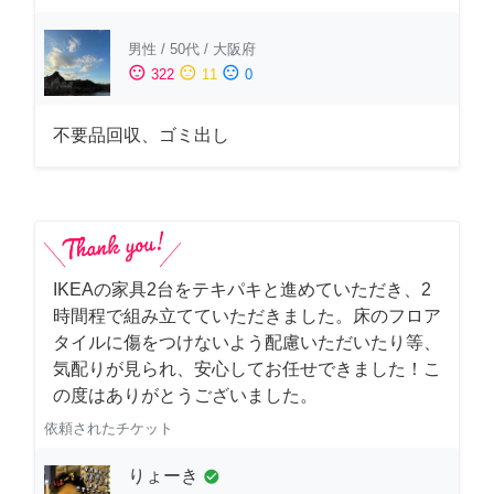
男性
/
50代
/
大阪府
sentiment_satisfied
sentiment_neutral
sentiment_dissatisfied
322
11
0
不要品回収、ゴミ出し
IKEAの家具2台をテキパキと進めていただき、2
時間程で組み立てていただきました。床のフロア
タイルに傷をつけないよう配慮いただいたり等、
気配りが見られ、安心してお任せできました！こ
の度はありがとうございました。
依頼されたチケット
りょーき
check_circle