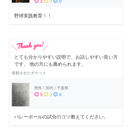
sentiment_satisfied
sentiment_neutral
sentiment_dissatisfied
2
0
0
野球実践教育！！
とても分かりやすい説明で、お話しやすい良い方
です。 他の方にも薦められます。
依頼されたチケット
男性
/
30代
/
千葉県
sentiment_satisfied
sentiment_neutral
sentiment_dissatisfied
5
0
0
バレーボールの試合のコツ教えてください。