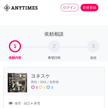
more_horiz
全て
修理・組立
家事
ログイン
新規登録
依頼相談
1
2
3
依頼内容
希望日時
送信
ヨネスケ
男性
/
30代
/
長野県
sentiment_satisfied
sentiment_neutral
sentiment_dissatisfied
0
0
0
weekend
修理・組立
▸ 家電