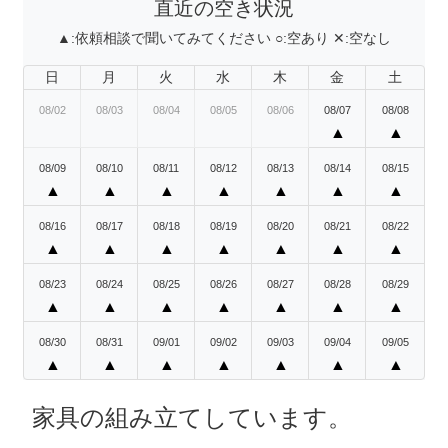
直近の空き状況
▲:
依頼相談で聞いてみてください
○:
空あり
✕:
空なし
日
月
火
水
木
金
土
08/02
08/03
08/04
08/05
08/06
08/07
08/08
▲
▲
08/09
08/10
08/11
08/12
08/13
08/14
08/15
▲
▲
▲
▲
▲
▲
▲
08/16
08/17
08/18
08/19
08/20
08/21
08/22
▲
▲
▲
▲
▲
▲
▲
08/23
08/24
08/25
08/26
08/27
08/28
08/29
▲
▲
▲
▲
▲
▲
▲
08/30
08/31
09/01
09/02
09/03
09/04
09/05
▲
▲
▲
▲
▲
▲
▲
家具の組み立てしています。