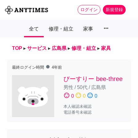
ログイン
新規登録
more_horiz
全て
修理・組立
家事
TOP
▸
サービス
▸
広島県
▸
修理・組立
▸
家具
fiber_manual_record
最終ログイン時間
4年前
びーすりー bee-three
男性
/
50代
/
広島県
sentiment_satisfied
sentiment_neutral
sentiment_dissatisfied
0
0
0
本人確認未確認
電話番号未確認