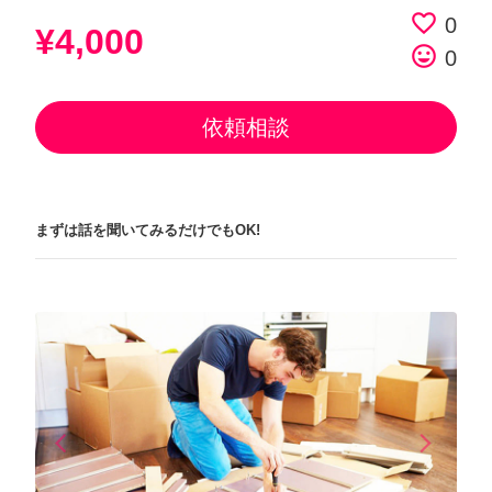
favorite_border
0
¥4,000
tag_faces
0
依頼相談
まずは話を聞いてみるだけでもOK!
arrow_back_ios
arrow_forward_ios
Previous
Next