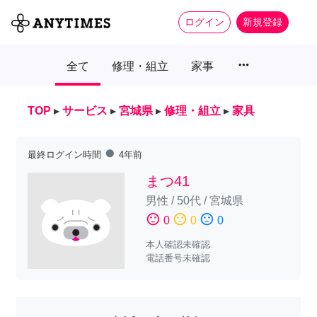
ログイン
新規登録
more_horiz
全て
修理・組立
家事
TOP
▸
サービス
▸
宮城県
▸
修理・組立
▸
家具
fiber_manual_record
最終ログイン時間
4年前
まつ41
男性
/
50代
/
宮城県
sentiment_satisfied
sentiment_neutral
sentiment_dissatisfied
0
0
0
本人確認未確認
電話番号未確認