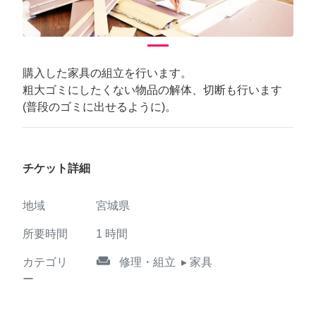
購入した家具の組立を行います。
粗大ゴミにしたくない物品の解体、切断も行います
(普段のゴミに出せるように)。
チケット詳細
地域
宮城県
所要時間
1
時間
weekend
カテゴリ
修理・組立
▸ 家具
ー