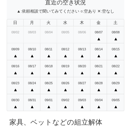
直近の空き状況
▲:
依頼相談で聞いてみてください
○:
空あり
✕:
空なし
日
月
火
水
木
金
土
08/02
08/03
08/04
08/05
08/06
08/07
08/08
▲
▲
08/09
08/10
08/11
08/12
08/13
08/14
08/15
▲
▲
▲
▲
▲
▲
▲
08/16
08/17
08/18
08/19
08/20
08/21
08/22
▲
▲
▲
▲
▲
▲
▲
08/23
08/24
08/25
08/26
08/27
08/28
08/29
▲
▲
▲
▲
▲
▲
▲
08/30
08/31
09/01
09/02
09/03
09/04
09/05
▲
▲
▲
▲
▲
▲
▲
家具、ベットなどの組立解体