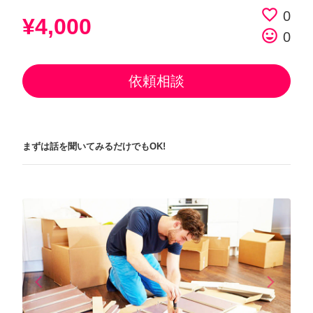
favorite_border
0
¥4,000
tag_faces
0
依頼相談
まずは話を聞いてみるだけでもOK!
arrow_back_ios
arrow_forward_ios
Previous
Next