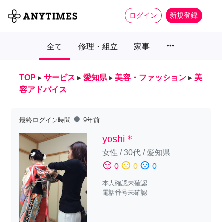
ログイン
新規登録
more_horiz
全て
修理・組立
家事
TOP
▸
サービス
▸
愛知県
▸
美容・ファッション
▸
美
容アドバイス
fiber_manual_record
最終ログイン時間
9年前
yoshi＊
女性
/
30代
/
愛知県
sentiment_satisfied
sentiment_neutral
sentiment_dissatisfied
0
0
0
本人確認未確認
電話番号未確認