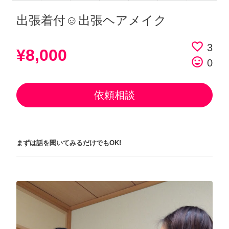
出張着付☺︎出張ヘアメイク
favorite_border
3
¥8,000
tag_faces
0
依頼相談
まずは話を聞いてみるだけでもOK!