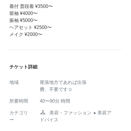
着付 普段着 ¥3500〜
留袖 ¥4000〜
振袖 ¥5000〜
ヘアセット ¥2500〜
メイク ¥2000〜
チケット詳細
地域
尾張地方であれば出張
費、不要です☺︎
所要時間
40〜90分
時間
checkroom
カテゴリ
美容・ファッション
▸ 美容ア
ー
ドバイス