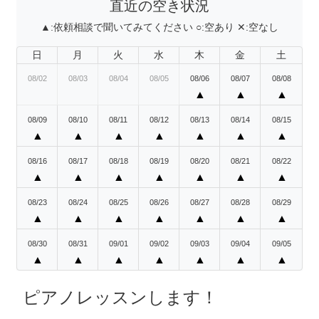
直近の空き状況
▲:
依頼相談で聞いてみてください
○:
空あり
✕:
空なし
日
月
火
水
木
金
土
08/02
08/03
08/04
08/05
08/06
08/07
08/08
▲
▲
▲
08/09
08/10
08/11
08/12
08/13
08/14
08/15
▲
▲
▲
▲
▲
▲
▲
08/16
08/17
08/18
08/19
08/20
08/21
08/22
▲
▲
▲
▲
▲
▲
▲
08/23
08/24
08/25
08/26
08/27
08/28
08/29
▲
▲
▲
▲
▲
▲
▲
08/30
08/31
09/01
09/02
09/03
09/04
09/05
▲
▲
▲
▲
▲
▲
▲
ピアノレッスンします！