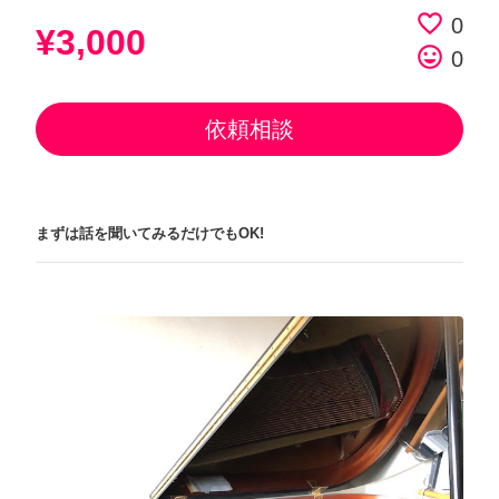
favorite_border
0
¥3,000
tag_faces
0
依頼相談
まずは話を聞いてみるだけでもOK!