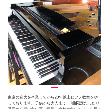
arrow_back_ios
arrow_forward_ios
Previous
Next
東京の音大を卒業してから20年以上ピアノ教室をや
っております。子供から大人まで、1曲限定だったり
基礎から習いたい等ご要望に合わせたレッスンを行っ