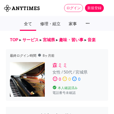
ログイン
新規登録
more_horiz
全て
修理・組立
家事
TOP
▸
サービス
▸
宮城県
▸
趣味・習い事
▸
音楽
fiber_manual_record
最終ログイン時間
8ヶ月前
森ミミ
女性
/
50代
/
宮城県
sentiment_satisfied
sentiment_neutral
sentiment_dissatisfied
0
0
0
check_circle
本人確認済み
電話番号未確認