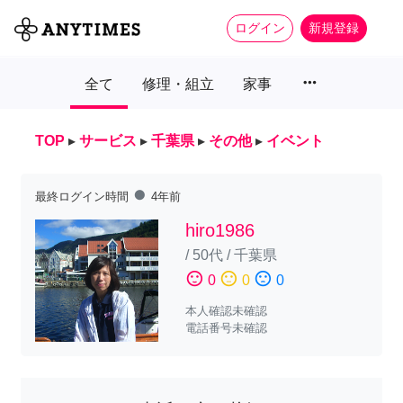
ログイン
新規登録
more_horiz
全て
修理・組立
家事
TOP
▸
サービス
▸
千葉県
▸
その他
▸
イベント
fiber_manual_record
最終ログイン時間
4年前
hiro1986
/
50代
/
千葉県
sentiment_satisfied
sentiment_neutral
sentiment_dissatisfied
0
0
0
本人確認未確認
電話番号未確認