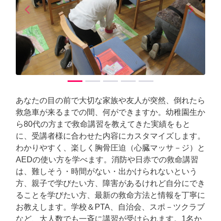
arrow_back_ios
arrow_forward_ios
Previous
Next
あなたの目の前で大切な家族や友人が突然、倒れたら
救急車が来るまでの間、何ができますか。幼稚園生か
ら80代の方まで救命講習を教えてきた実績をもと
に、受講者様に合わせた内容にカスタマイズします。
わかりやすく、楽しく胸骨圧迫（心臓マッサ－ジ）と
AEDの使い方を学べます。消防や日赤での救命講習
は、難しそう・時間がない・出かけられないという
方、親子で学びたい方、障害があるけれど自分にでき
ることを学びたい方、最新の救命方法と情報を丁寧に
お教えします。学校＆PTA、自治会、スポ－ツクラブ
など、大人数でも一斉に講習が受けられます。1名か