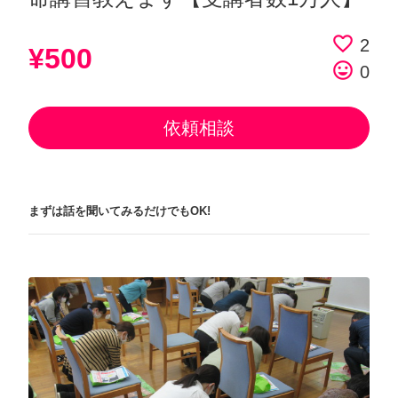
favorite_border
2
¥500
tag_faces
0
依頼相談
まずは話を聞いてみるだけでもOK!