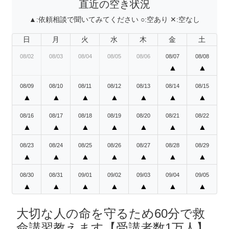
直近の空き状況
▲:
依頼相談で聞いてみてください
○:
空あり
✕:
空なし
日
月
火
水
木
金
土
08/02
08/03
08/04
08/05
08/06
08/07
08/08
▲
▲
08/09
08/10
08/11
08/12
08/13
08/14
08/15
▲
▲
▲
▲
▲
▲
▲
08/16
08/17
08/18
08/19
08/20
08/21
08/22
▲
▲
▲
▲
▲
▲
▲
08/23
08/24
08/25
08/26
08/27
08/28
08/29
▲
▲
▲
▲
▲
▲
▲
08/30
08/31
09/01
09/02
09/03
09/04
09/05
▲
▲
▲
▲
▲
▲
▲
大切な人の命を守るため60分で救
命講習教えます【受講者数1万人】