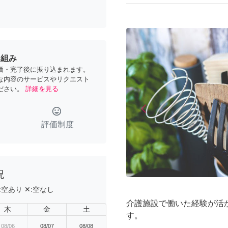
り組み
価・完了後に振り込まれます。
な内容のサービスやリクエスト
ださい。
詳細を見る
arrow_back_ios
tag_faces
Previous
評価制度
況
:
空あり
✕:
空なし
介護施設で働いた経験が活
木
金
土
す。
08/06
08/07
08/08