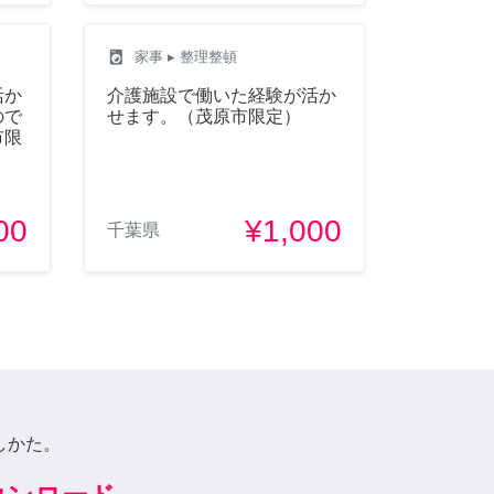
local_laundry_service
家事
▸ 整理整頓
活か
介護施設で働いた経験が活か
ので
せます。（茂原市限定）
市限
00
¥1,000
千葉県
しかた。