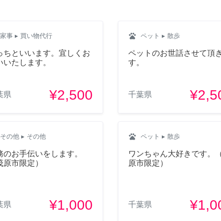
pets
家事
▸ 買い物代行
ペット
▸ 散歩
っちといいます。宜しくお
ペットのお世話させて頂
いいたします。
す。
¥2,500
¥2,5
葉県
千葉県
pets
その他
▸ その他
ペット
▸ 散歩
務のお手伝いをします。
ワンちゃん大好きです。
茂原市限定）
原市限定）
¥1,000
¥1,0
葉県
千葉県