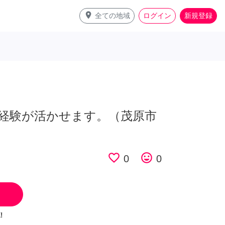
place
全ての地域
ログイン
新規登録
経験が活かせます。（茂原市
favorite_border
tag_faces
0
0
!