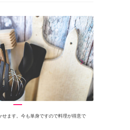
arrow_forward_ios
Next
かせます。今も単身ですので料理が得意で