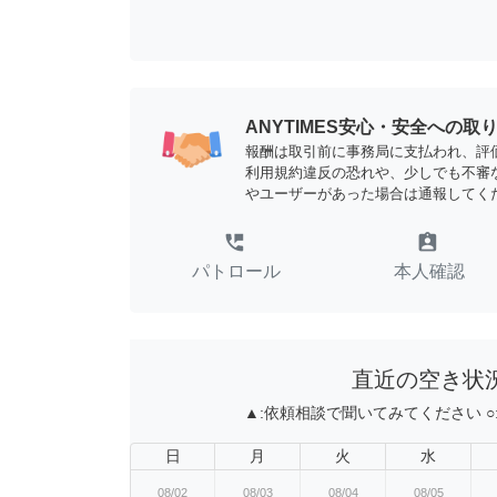
ANYTIMES安心・安全への取
報酬は取引前に事務局に支払われ、評
利用規約違反の恐れや、少しでも不審
やユーザーがあった場合は通報してく
perm_phone_msg
assignment_ind
パトロール
本人確認
直近の空き状
▲:
依頼相談で聞いてみてください
○
日
月
火
水
08/02
08/03
08/04
08/05