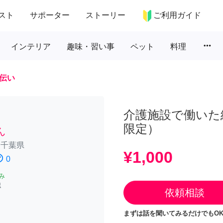
スト
サポーター
ストーリー
ご利用ガイド
more_horiz
インテリア
趣味・習い事
ペット
料理
伝い
介護施設で働いた
限定）
ん
/
千葉県
¥1,000
atisfied
0
み
認
依頼相談
まずは話を聞いてみるだけでもOK