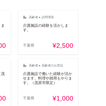
escalator_warning
高齢者
▸ 訪問理容
きま
介護施設の経験を活かしま
す。
00
¥2,500
千葉県
escalator_warning
高齢者
▸ 高齢者のお世話
（茂
介護施設で働いた経験が活か
せます。料理や雑用もやりま
す。（茂原市限定）
00
¥1,000
千葉県