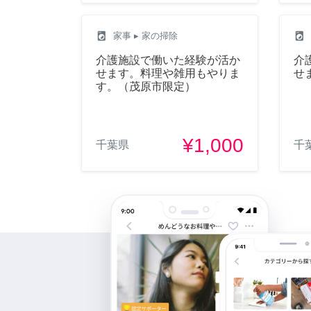
local_laundry_service
local_laundry_service
家事
▸ 家の掃除
介護施設で働いた経験が活か
介
せます。料理や雑用もやりま
せ
す。（茂原市限定）
¥1,000
千葉県
千