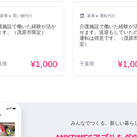
local_laundry_service
家事
▸ 買い物代行
家事
▸ 運転代行
護施設で働いた経験が活か
介護施設で働いた経験が
ます。（茂原市限定）
せます。送迎もしていた
運転は得意です。（茂原
定）
¥1,000
¥1,0
葉県
千葉県
みんなでつくる、新しい暮ら