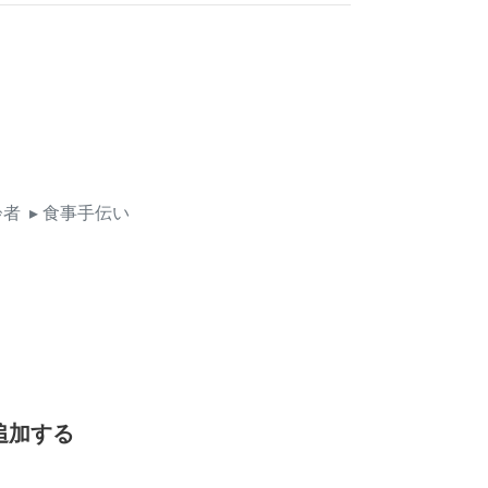
齢者
▸ 食事手伝い
追加する