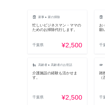
local_laundry_service
local_laundry_service
家事
▸ 家の掃除
忙しいビジネスマン・ママの
お
ためのお掃除代行します。
願
¥2,500
千葉県
千
escalator_warning
attachment
高齢者
▸ 高齢者のお世話
介護施設の経験も活かせま
雑
す。
（
¥2,500
千葉県
千