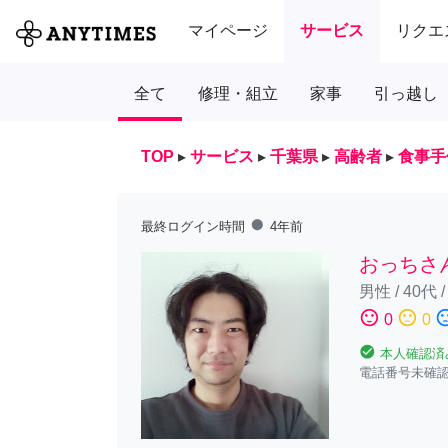
マイページ
サービス
リクエ
全て
修理・組立
家事
引っ越し
TOP
▸
サービス
▸
千葉県
▸
高齢者
▸
食事手
fiber_manual_record
最終ログイン時間
4年前
おっちさ
男性
/
40代
sentiment_satisfied
sentiment_neutral
sentiment_diss
0
0
check_circle
本人確認済
電話番号未確