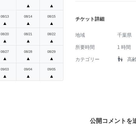
▲
▲
08/13
08/14
08/15
チケット詳細
▲
▲
▲
08/20
08/21
08/22
地域
千葉県
▲
▲
▲
所要時間
1
時間
08/27
08/28
08/29
escalator_warning
▲
▲
▲
カテゴリー
高
09/03
09/04
09/05
▲
▲
▲
公開コメントを