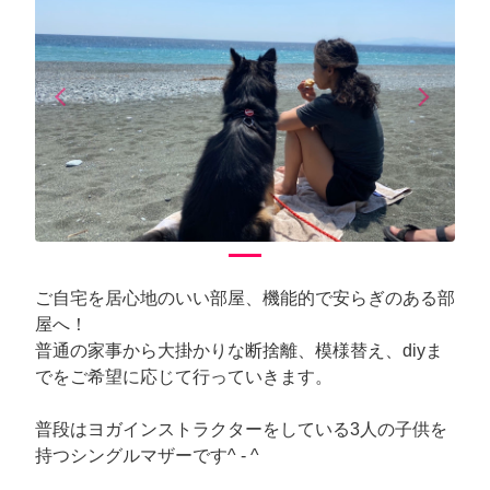
arrow_back_ios
arrow_forward_ios
Previous
Next
ご自宅を居心地のいい部屋、機能的で安らぎのある部
屋へ！
普通の家事から大掛かりな断捨離、模様替え、diyま
でをご希望に応じて行っていきます。
普段はヨガインストラクターをしている3人の子供を
持つシングルマザーです^ - ^