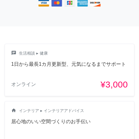
chat
生活相談
▸ 健康
1日から最長1カ月更新型、元気になるまでサポート
¥3,000
オンライン
home
インテリア
▸ インテリアアドバイス
居心地のいい空間づくりのお手伝い