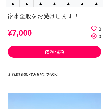
▲
▲
▲
▲
▲
▲
▲
家事全般をお受けします！
favorite_border
0
¥7,000
tag_faces
0
依頼相談
まずは話を聞いてみるだけでもOK!