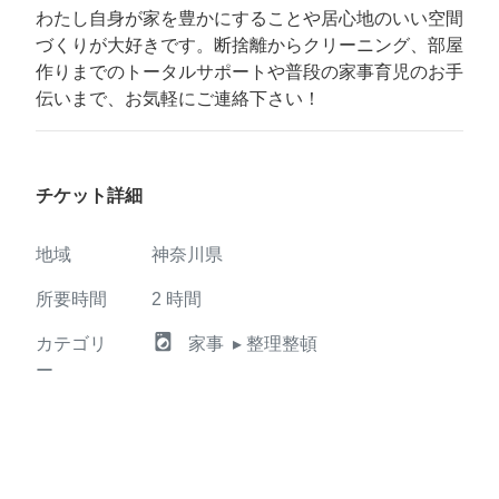
わたし自身が家を豊かにすることや居心地のいい空間
づくりが大好きです。断捨離からクリーニング、部屋
作りまでのトータルサポートや普段の家事育児のお手
伝いまで、お気軽にご連絡下さい！
チケット詳細
地域
神奈川県
所要時間
2
時間
local_laundry_service
カテゴリ
家事
▸ 整理整頓
ー