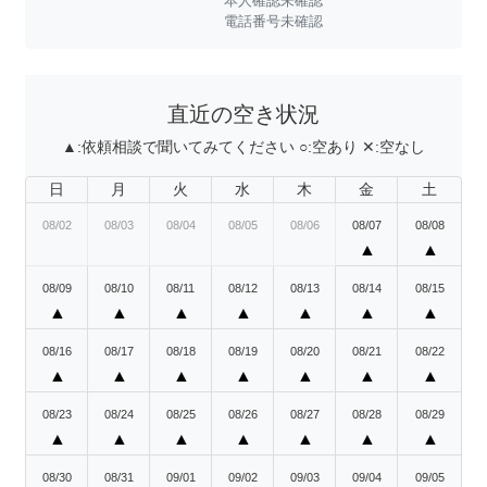
本人確認未確認
電話番号未確認
直近の空き状況
▲:
依頼相談で聞いてみてください
○:
空あり
✕:
空なし
日
月
火
水
木
金
土
08/02
08/03
08/04
08/05
08/06
08/07
08/08
▲
▲
08/09
08/10
08/11
08/12
08/13
08/14
08/15
▲
▲
▲
▲
▲
▲
▲
08/16
08/17
08/18
08/19
08/20
08/21
08/22
▲
▲
▲
▲
▲
▲
▲
08/23
08/24
08/25
08/26
08/27
08/28
08/29
▲
▲
▲
▲
▲
▲
▲
08/30
08/31
09/01
09/02
09/03
09/04
09/05