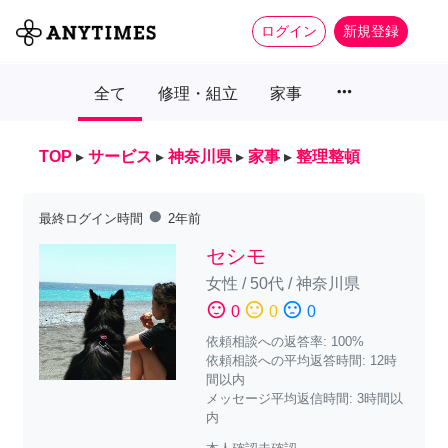
ログイン
新規登録
more_horiz
全て
修理・組立
家事
TOP
▸
サービス
▸
神奈川県
▸
家事
▸
整理整頓
fiber_manual_record
最終ログイン時間
2年前
セシモ
女性
/
50代
/
神奈川県
sentiment_satisfied
sentiment_neutral
sentiment_dissatisfied
0
0
0
依頼相談への返答率: 100%
依頼相談への平均返答時間: 12時
間以内
メッセージ平均返信時間: 3時間以
内