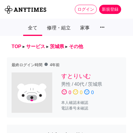
ログイン
新規登録
more_horiz
全て
修理・組立
家事
TOP
▸
サービス
▸
茨城県
▸
その他
fiber_manual_record
最終ログイン時間
4年前
すとりいむ
男性
/
40代
/
茨城県
sentiment_satisfied
sentiment_neutral
sentiment_dissatisfied
0
0
0
本人確認未確認
電話番号未確認