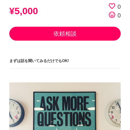
favorite_border
0
¥5,000
tag_faces
0
依頼相談
まずは話を聞いてみるだけでもOK!
arrow_back_ios
arrow_forward_ios
Previous
Next