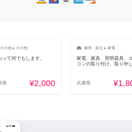
weekend
その他
▸ その他
修理・組立
▸ 家電
わって何でもします。
家電、家具、照明器具、
コンの取り付け、取り外
¥2,000
¥1,8
庫県
兵庫県