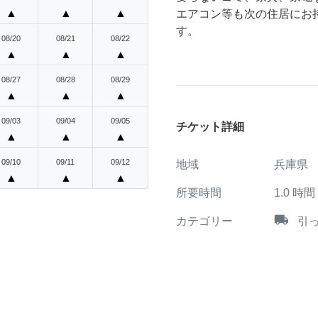
▲
▲
▲
エアコン等も次の住居にお
す。
08/20
08/21
08/22
▲
▲
▲
08/27
08/28
08/29
▲
▲
▲
09/03
09/04
09/05
チケット詳細
▲
▲
▲
09/10
09/11
09/12
地域
兵庫県
▲
▲
▲
所要時間
1.0
時間
local_shipping
カテゴリー
引