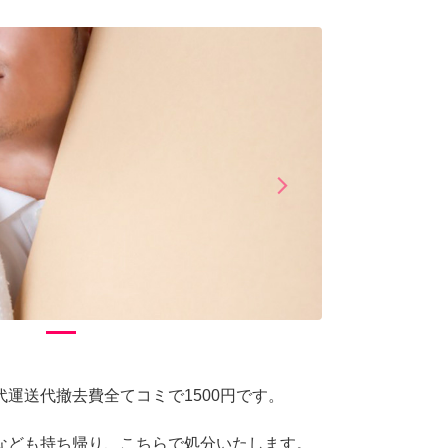
arrow_forward_ios
Next
運送代撤去費全てコミで1500円です。
なども持ち帰り、こちらで処分いたします。