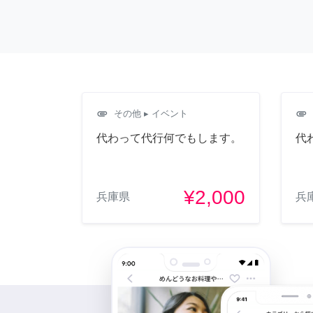
attachment
attachment
その他
▸ イベント
代わって代行何でもします。
代
¥2,000
兵庫県
兵