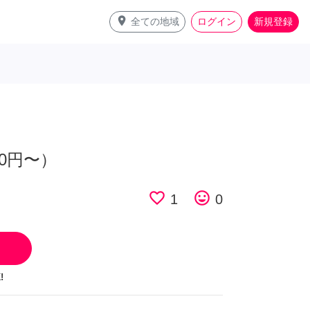
place
全ての地域
ログイン
新規登録
00円〜）
favorite_border
tag_faces
1
0
!