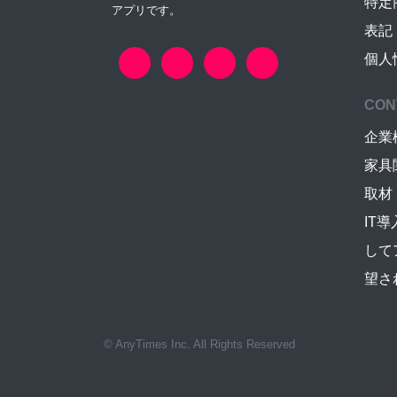
特定
アプリです。
表記
個人
CON
企業
家具
取材
IT
して
望さ
© AnyTimes Inc. All Rights Reserved