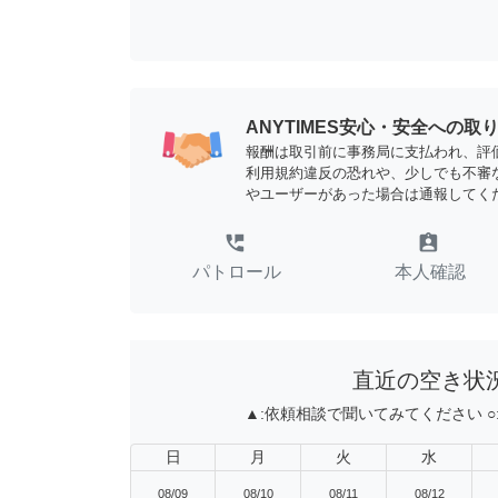
ANYTIMES安心・安全への取
報酬は取引前に事務局に支払われ、評
利用規約違反の恐れや、少しでも不審
やユーザーがあった場合は通報してく
perm_phone_msg
assignment_ind
パトロール
本人確認
直近の空き状
▲:
依頼相談で聞いてみてください
○
日
月
火
水
08/09
08/10
08/11
08/12