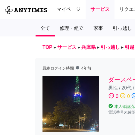
マイページ
サービス
リクエ
全て
修理・組立
家事
引っ越し
TOP
▸
サービス
▸
兵庫県
▸
引っ越し
▸
引越
fiber_manual_record
最終ログイン時間
4年前
ダースベ
男性
/
20代
sentiment_satisfied
sentiment_neutral
sentiment_diss
0
0
check_circle
本人確認済
電話番号未確