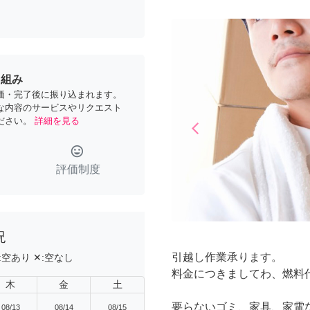
り組み
価・完了後に振り込まれます。
な内容のサービスやリクエスト
ださい。
詳細を見る
arrow_back_ios
Previous
tag_faces
評価制度
況
引越し作業承ります。
:
空あり
✕:
空なし
料金につきましてわ、燃料代
木
金
土
要らないゴミ、家具、家電
08/13
08/14
08/15