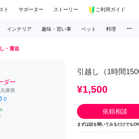
スト
サポーター
ストーリー
ご利用ガイド
more_horiz
インテリア
趣味・習い事
ペット
料理
し・運送
引越し（1時間15
ーダー
¥1,500
/
兵庫県
atisfied
0
み
依頼相談
認
まずは話を聞いてみるだけでもOK