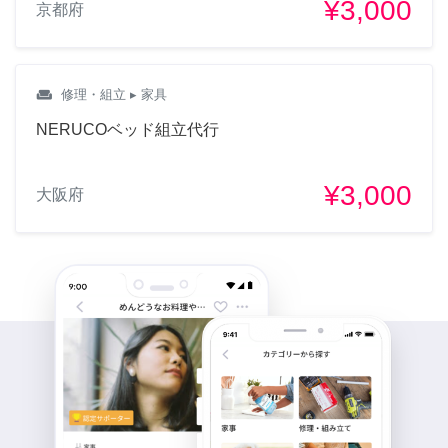
¥3,000
京都府
weekend
修理・組立
▸ 家具
NERUCOベッド組立代行
¥3,000
大阪府