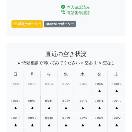
check_circle
本人確認済み
phone_in_talk
電話番号認証
認定サポーター
Bronze サポーター
直近の空き状況
▲:
依頼相談で聞いてみてください
○:
空あり
✕:
空なし
日
月
火
水
木
金
土
08/02
08/03
08/04
08/05
08/06
08/07
08/08
▲
▲
08/09
08/10
08/11
08/12
08/13
08/14
08/15
▲
▲
▲
▲
▲
▲
▲
08/16
08/17
08/18
08/19
08/20
08/21
08/22
▲
▲
▲
▲
▲
▲
▲