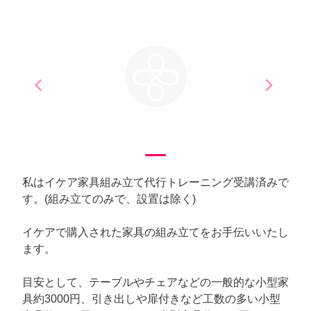
arrow_back_ios
arrow_forward_ios
Previous
Next
私はイケア家具組み立て代行トレーニング受講済みで
す。(組み立てのみで、設置は除く)
イケアで購入された家具の組み立てをお手伝いいたし
ます。
目安として、テーブルやチェアなどの一般的な小型家
具約3000円、引き出しや扉付きなど工数の多い小型