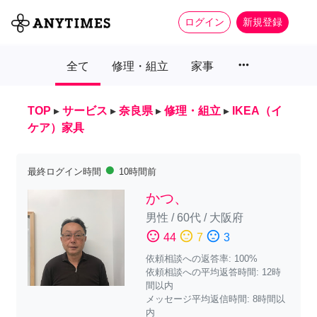
ログイン
新規登録
more_horiz
全て
修理・組立
家事
TOP
▸
サービス
▸
奈良県
▸
修理・組立
▸
IKEA（イ
ケア）家具
fiber_manual_record
最終ログイン時間
10時間前
かつ、
男性
/
60代
/
大阪府
sentiment_satisfied
sentiment_neutral
sentiment_dissatisfied
44
7
3
依頼相談への返答率: 100%
依頼相談への平均返答時間: 12時
間以内
メッセージ平均返信時間: 8時間以
内