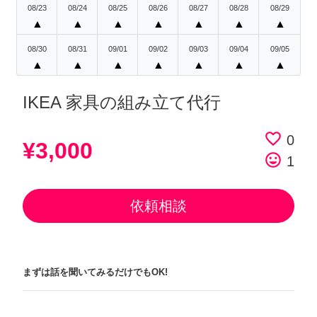
08/23
08/24
08/25
08/26
08/27
08/28
08/29
▲
▲
▲
▲
▲
▲
▲
08/30
08/31
09/01
09/02
09/03
09/04
09/05
▲
▲
▲
▲
▲
▲
▲
IKEA 家具の組み立て代行
favorite_border
0
¥3,000
tag_faces
1
依頼相談
まずは話を聞いてみるだけでもOK!