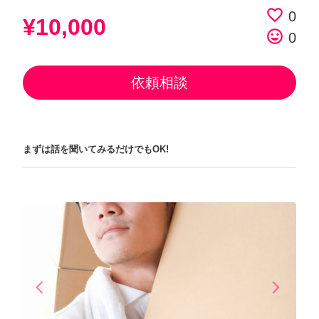
favorite_border
0
¥10,000
tag_faces
0
依頼相談
まずは話を聞いてみるだけでもOK!
arrow_back_ios
arrow_forward_ios
Previous
Next