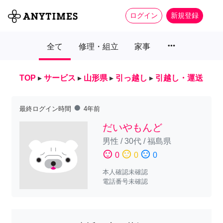
ログイン
新規登録
more_horiz
全て
修理・組立
家事
TOP
▸
サービス
▸
山形県
▸
引っ越し
▸
引越し・運送
fiber_manual_record
最終ログイン時間
4年前
だいやもんど
男性
/
30代
/
福島県
sentiment_satisfied
sentiment_neutral
sentiment_dissatisfied
0
0
0
本人確認未確認
電話番号未確認