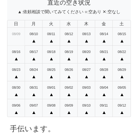
直近の空き状況
▲:
依頼相談で聞いてみてください
○:
空あり
✕:
空なし
日
月
火
水
木
金
土
08/09
08/10
08/11
08/12
08/13
08/14
08/15
▲
▲
▲
▲
▲
▲
08/16
08/17
08/18
08/19
08/20
08/21
08/22
▲
▲
▲
▲
▲
▲
▲
08/23
08/24
08/25
08/26
08/27
08/28
08/29
▲
▲
▲
▲
▲
▲
▲
08/30
08/31
09/01
09/02
09/03
09/04
09/05
▲
▲
▲
▲
▲
▲
▲
09/06
09/07
09/08
09/09
09/10
09/11
09/12
▲
▲
▲
▲
▲
▲
▲
手伝います。