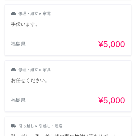
weekend
修理・組立
▸ 家電
手伝います。
¥5,000
福島県
weekend
修理・組立
▸ 家具
お任せください。
¥5,000
福島県
local_shipping
引っ越し
▸ 引越し・運送