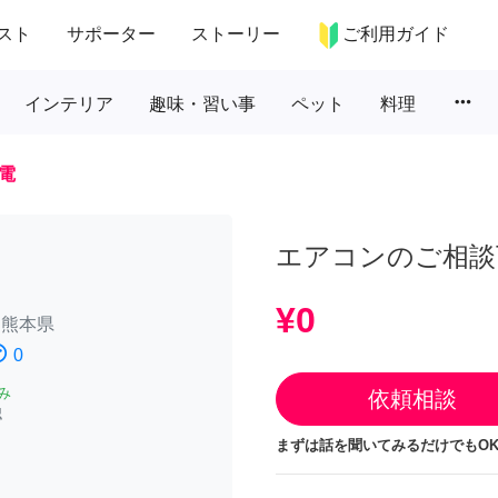
スト
サポーター
ストーリー
ご利用ガイド
more_horiz
インテリア
趣味・習い事
ペット
料理
電
エアコンのご相談
¥0
/
熊本県
atisfied
0
み
依頼相談
認
まずは話を聞いてみるだけでもOK