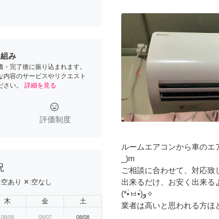
り組み
価・完了後に振り込まれます。
arrow_back_ios
な内容のサービスやリクエスト
Previous
ださい。
詳細を見る
tag_faces
評価制度
ルームエアコンから車のエア
_)m
況
ご相談に合わせて、対応致
出来るだけ、お安く出来る
:
空あり
✕:
空なし
(*•̀ㅂ•́)و✧
木
金
土
業者は高いと思われる方ほどご
08/06
08/07
08/08