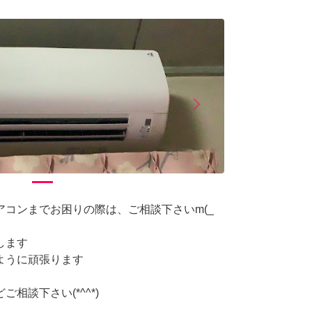
arrow_forward_ios
Next
コンまでお困りの際は、ご相談下さいm(_
します
ように頑張ります
相談下さい(*^^*)