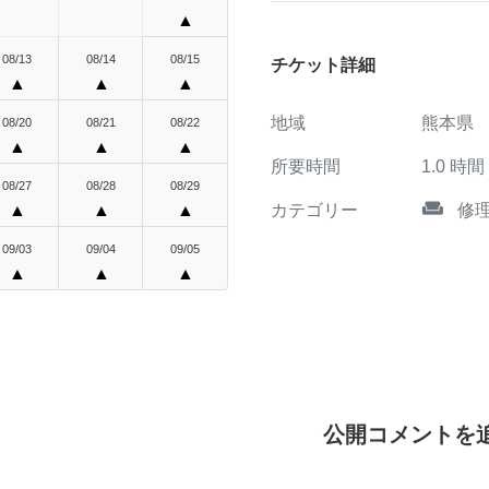
▲
08/13
08/14
08/15
チケット詳細
▲
▲
▲
地域
熊本県
08/20
08/21
08/22
▲
▲
▲
所要時間
1.0
時間
08/27
08/28
08/29
weekend
カテゴリー
修
▲
▲
▲
09/03
09/04
09/05
▲
▲
▲
公開コメントを