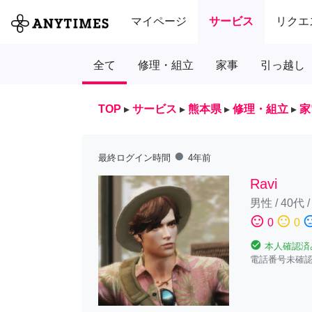
マイページ
サービス
リクエ
全て
修理・組立
家事
引っ越し
TOP
▸
サービス
▸
熊本県
▸
修理・組立
▸
家
fiber_manual_record
最終ログイン時間
4年前
Ravi
男性
/
40代
sentiment_satisfied
sentiment_neutral
sentiment_diss
0
0
check_circle
本人確認済
電話番号未確