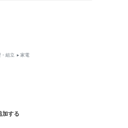
理・組立
▸ 家電
追加する