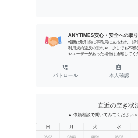
ANYTIMES安心・安全への取
報酬は取引前に事務局に支払われ、評
利用規約違反の恐れや、少しでも不審
やユーザーがあった場合は通報してく
perm_phone_msg
assignment_ind
パトロール
本人確認
直近の空き状
▲:
依頼相談で聞いてみてください
○
日
月
火
水
08/02
08/03
08/04
08/05