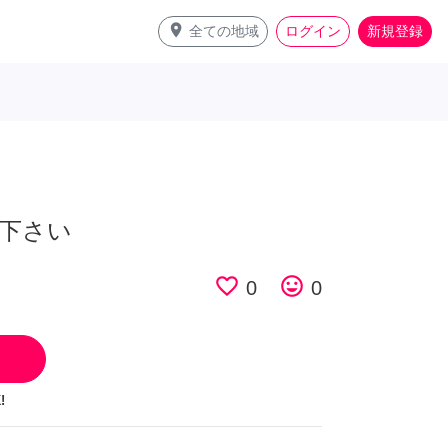
place
全ての地域
ログイン
新規登録
下さい
favorite_border
tag_faces
0
0
!