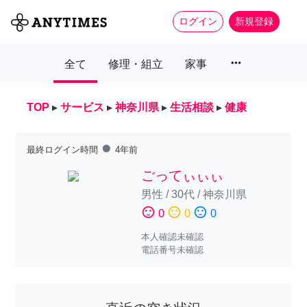
ログイン
新規登録
more_horiz
全て
修理・組立
家事
TOP
▸
サービス
▸
神奈川県
▸
生活相談
▸
健康
fiber_manual_record
最終ログイン時間
4年前
ごってぃぃぃ
男性
/
30代
/
神奈川県
sentiment_satisfied
sentiment_neutral
sentiment_dissatisfied
0
0
0
本人確認未確認
電話番号未確認