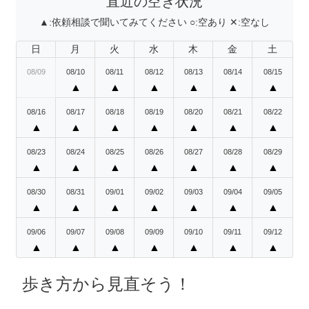
直近の空き状況
▲:
依頼相談で聞いてみてください
○:
空あり
✕:
空なし
日
月
火
水
木
金
土
08/09
08/10
08/11
08/12
08/13
08/14
08/15
▲
▲
▲
▲
▲
▲
08/16
08/17
08/18
08/19
08/20
08/21
08/22
▲
▲
▲
▲
▲
▲
▲
08/23
08/24
08/25
08/26
08/27
08/28
08/29
▲
▲
▲
▲
▲
▲
▲
08/30
08/31
09/01
09/02
09/03
09/04
09/05
▲
▲
▲
▲
▲
▲
▲
09/06
09/07
09/08
09/09
09/10
09/11
09/12
▲
▲
▲
▲
▲
▲
▲
歩き方から見直そう！