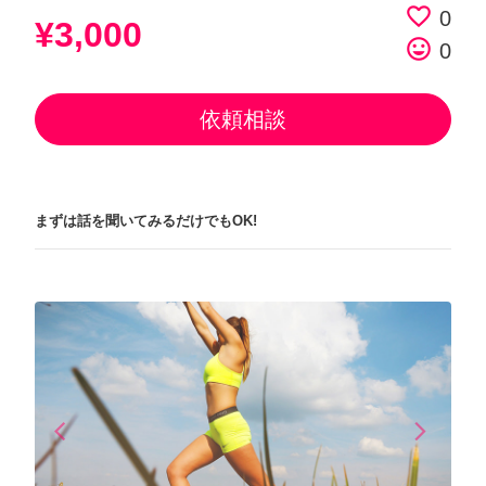
favorite_border
0
¥3,000
tag_faces
0
依頼相談
まずは話を聞いてみるだけでもOK!
arrow_back_ios
arrow_forward_ios
Previous
Next