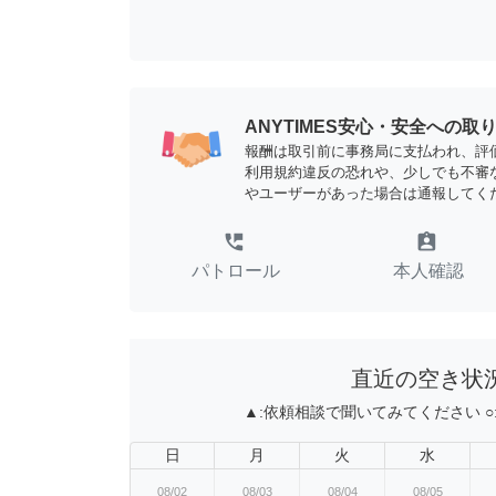
ANYTIMES安心・安全への取
報酬は取引前に事務局に支払われ、評
利用規約違反の恐れや、少しでも不審
やユーザーがあった場合は通報してく
perm_phone_msg
assignment_ind
パトロール
本人確認
直近の空き状
▲:
依頼相談で聞いてみてください
○
日
月
火
水
08/02
08/03
08/04
08/05