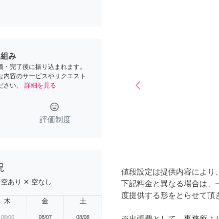
り組み
価・完了後に振り込まれます。
な内容のサービスやリクエスト
arrow_back_ios
ださい。
詳細を見る
Previous
tag_faces
評価制度
況
値段設定は提供内容により
:
空あり
✕:
空なし
下記料金と異なる場合は、
度提供する形をとらせて頂
木
金
土
08/06
08/07
08/08
※出張費として、事務所より