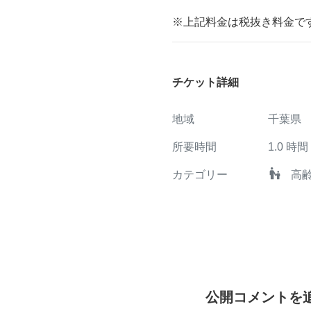
※上記料金は税抜き料金で
チケット詳細
地域
千葉県
所要時間
1.0
時間
escalator_warning
カテゴリー
高
公開コメントを