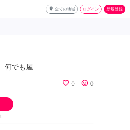
place
全ての地域
ログイン
新規登録
 何でも屋
favorite_border
tag_faces
0
0
!