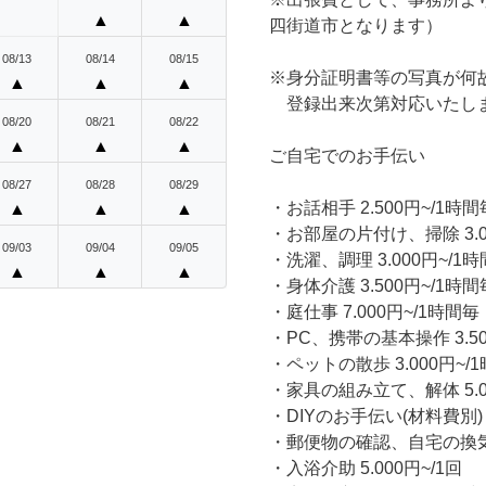
▲
▲
四街道市となります）
08/13
08/14
08/15
※身分証明書等の写真が何
▲
▲
▲
登録出来次第対応いたし
08/20
08/21
08/22
▲
▲
▲
ご自宅でのお手伝い
08/27
08/28
08/29
・お話相手 2.500円~/1時間
▲
▲
▲
・お部屋の片付け、掃除 3.0
09/03
09/04
09/05
・洗濯、調理 3.000円~/1
▲
▲
▲
・身体介護 3.500円~/1時間
・庭仕事 7.000円~/1時間毎
・PC、携帯の基本操作 3.50
・ペットの散歩 3.000円~/
・家具の組み立て、解体 5.0
・DIYのお手伝い(材料費別) 3
・郵便物の確認、自宅の換気 8
・入浴介助 5.000円~/1回