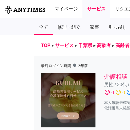
マイページ
サービス
リクエ
全て
修理・組立
家事
引っ越し
TOP
▸
サービス
▸
千葉県
▸
高齢者
▸
高齢者
fiber_manual_record
最終ログイン時間
3年前
介護相談
男性
/
30代
sentiment_satisfied
sentiment_neutral
sentiment_diss
0
0
本人確認未確
電話番号未確