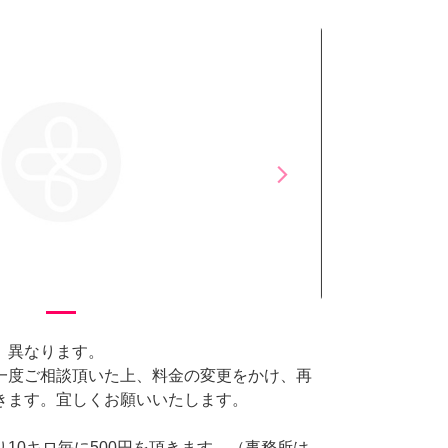
arrow_forward_ios
Next
、異なります。
一度ご相談頂いた上、料金の変更をかけ、再
きます。宜しくお願いいたします。
10キロ毎に500円を頂きます。（事務所は