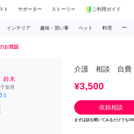
スト
サポーター
ストーリー
ご利用ガイド
more_horiz
インテリア
趣味・習い事
ペット
料理
のお世話
介護 相談 自費
 鈴木
¥3,500
/
千葉県
atisfied
0
認
依頼相談
認
まずは話を聞いてみるだけでもOK