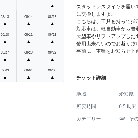
▲
スタッドレスタイヤを履い
に交換しますよ。
08/13
08/14
08/15
こちらは、工具を持って指
▲
▲
▲
対応車は、軽自動車から普
08/20
08/21
08/22
大型車やリフトアップした
▲
▲
▲
使用出来ないのでお断り致
事前に、車種をお知らせ下
08/27
08/28
08/29
▲
▲
▲
09/03
09/04
09/05
▲
▲
▲
チケット詳細
地域
愛知県
所要時間
0.5
時間
attachment
カテゴリー
そ