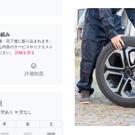
り組み
価・完了後に振り込まれます。
な内容のサービスやリクエスト
ださい。
詳細を見る
tag_faces
arrow_back_ios
Previous
評価制度
況
:
空あり
✕:
空なし
木
金
土
08/06
08/07
08/08