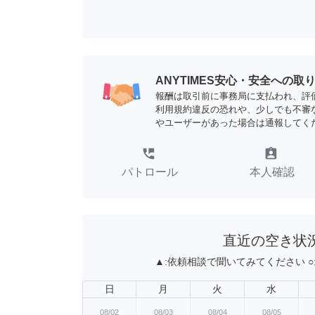
ANYTIMES安心・安全への取
報酬は取引前に事務局に支払われ、評
利用規約違反の恐れや、少しでも不審
やユーザーがあった場合は通報してく
perm_phone_msg
assignment_ind
パトロール
本人確認
直近の空き状
▲:
依頼相談で聞いてみてください
○
日
月
火
水
08/02
08/03
08/04
08/05