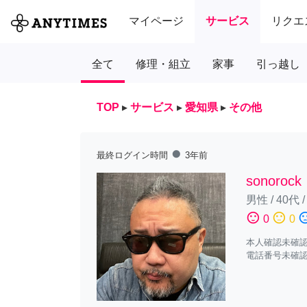
マイページ
サービス
リクエ
全て
修理・組立
家事
引っ越し
TOP
▸
サービス
▸
愛知県
▸
その他
fiber_manual_record
最終ログイン時間
3年前
sonorock
男性
/
40代
sentiment_satisfied
sentiment_neutral
sentiment_diss
0
0
本人確認未確
電話番号未確