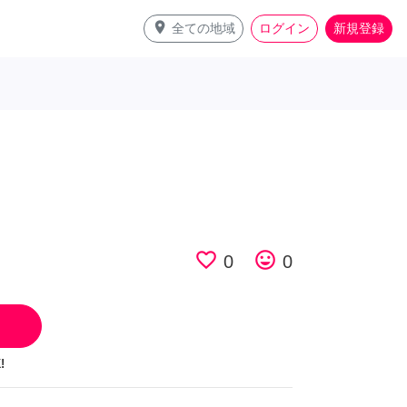
place
全ての地域
ログイン
新規登録
favorite_border
tag_faces
0
0
!