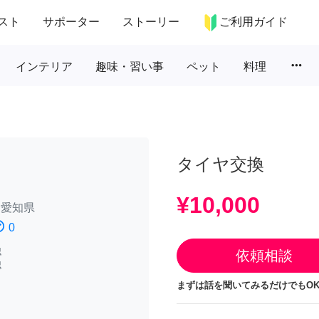
スト
サポーター
ストーリー
ご利用ガイド
more_horiz
インテリア
趣味・習い事
ペット
料理
タイヤ交換
¥10,000
/
愛知県
atisfied
0
認
依頼相談
認
まずは話を聞いてみるだけでもOK