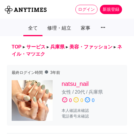
ログイン
新規登録
more_horiz
全て
修理・組立
家事
TOP
▸
サービス
▸
兵庫県
▸
美容・ファッション
▸
ネ
イル・マツエク
fiber_manual_record
最終ログイン時間
3年前
natsu_nail
女性
/
20代
/
兵庫県
sentiment_satisfied
sentiment_neutral
sentiment_dissatisfied
0
0
0
本人確認未確認
電話番号未確認