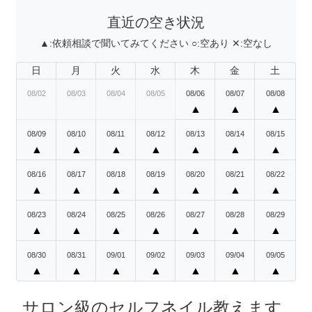
直近の空き状況
▲:
依頼相談で聞いてみてください
○:
空あり
✕:
空なし
日
月
火
水
木
金
土
08/02
08/03
08/04
08/05
08/06
08/07
08/08
▲
▲
▲
08/09
08/10
08/11
08/12
08/13
08/14
08/15
▲
▲
▲
▲
▲
▲
▲
08/16
08/17
08/18
08/19
08/20
08/21
08/22
▲
▲
▲
▲
▲
▲
▲
08/23
08/24
08/25
08/26
08/27
08/28
08/29
▲
▲
▲
▲
▲
▲
▲
08/30
08/31
09/01
09/02
09/03
09/04
09/05
▲
▲
▲
▲
▲
▲
▲
サロン級のセルフネイル教えます