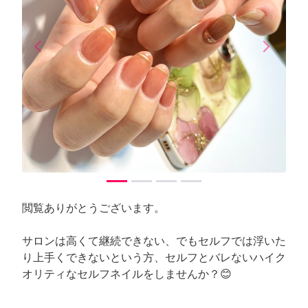
arrow_back_ios
arrow_forward_ios
Previous
Next
閲覧ありがとうございます。
サロンは高くて継続できない、でもセルフでは浮いた
り上手くできないという方、セルフとバレないハイク
オリティなセルフネイルをしませんか？😊