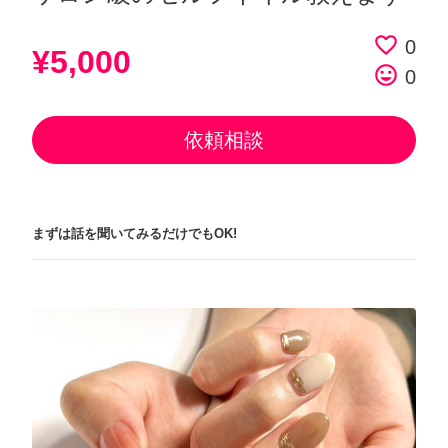
favorite_border
0
¥5,000
tag_faces
0
依頼相談
まずは話を聞いてみるだけでもOK!