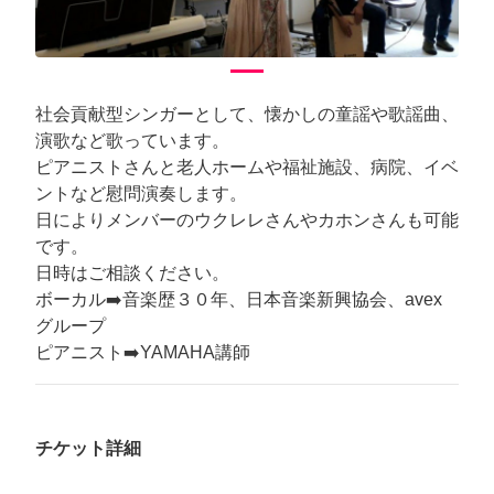
社会貢献型シンガーとして、懐かしの童謡や歌謡曲、
演歌など歌っています。
ピアニストさんと老人ホームや福祉施設、病院、イベ
ントなど慰問演奏します。
日によりメンバーのウクレレさんやカホンさんも可能
です。
日時はご相談ください。
ボーカル➡️音楽歴３０年、日本音楽新興協会、avex
グループ
ピアニスト➡️YAMAHA講師
チケット詳細