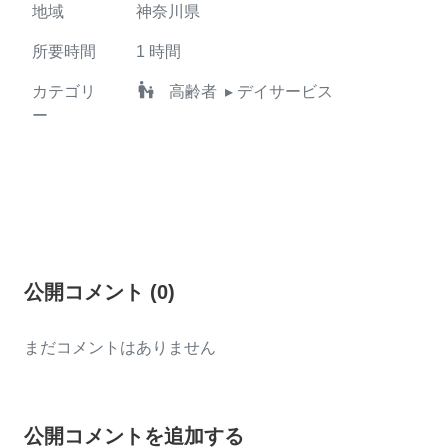
地域
神奈川県
所要時間
1
時間
escalator_warning
カテゴリ
高齢者
▸ デイサービス
ー
公開コメント
(
0
)
まだコメントはありません
公開コメントを追加する