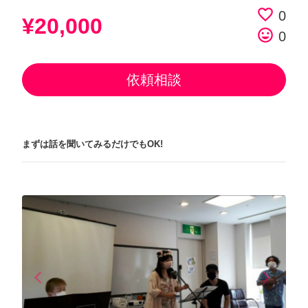
favorite_border
0
¥20,000
tag_faces
0
依頼相談
まずは話を聞いてみるだけでもOK!
arrow_back_ios
arrow_forward_ios
Previous
Next