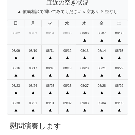
直近の空き状況
▲:
依頼相談で聞いてみてください
○:
空あり
✕:
空なし
日
月
火
水
木
金
土
08/02
08/03
08/04
08/05
08/06
08/07
08/08
▲
▲
▲
08/09
08/10
08/11
08/12
08/13
08/14
08/15
▲
▲
▲
▲
▲
▲
▲
08/16
08/17
08/18
08/19
08/20
08/21
08/22
▲
▲
▲
▲
▲
▲
▲
08/23
08/24
08/25
08/26
08/27
08/28
08/29
▲
▲
▲
▲
▲
▲
▲
08/30
08/31
09/01
09/02
09/03
09/04
09/05
▲
▲
▲
▲
▲
▲
▲
慰問演奏します