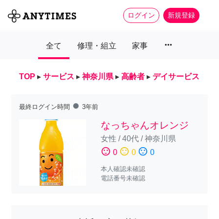
ログイン
新規登録
more_horiz
全て
修理・組立
家事
TOP
▸
サービス
▸
神奈川県
▸
高齢者
▸
デイサービス
fiber_manual_record
最終ログイン時間
3年前
なっちゃんオレンジ
女性
/
40代
/
神奈川県
sentiment_satisfied
sentiment_neutral
sentiment_dissatisfied
0
0
0
本人確認未確認
電話番号未確認