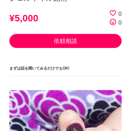
favorite_border
0
¥5,000
tag_faces
0
依頼相談
まずは話を聞いてみるだけでもOK!