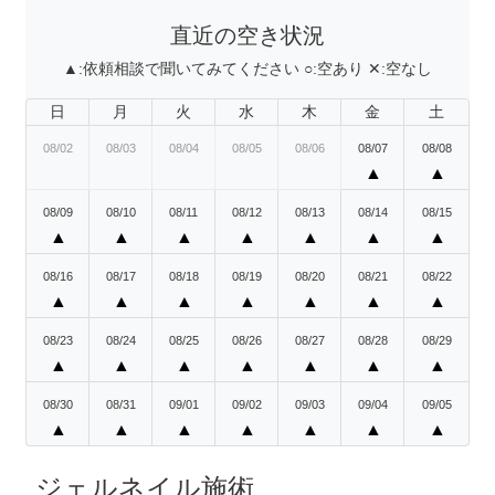
直近の空き状況
▲:
依頼相談で聞いてみてください
○:
空あり
✕:
空なし
日
月
火
水
木
金
土
08/02
08/03
08/04
08/05
08/06
08/07
08/08
▲
▲
08/09
08/10
08/11
08/12
08/13
08/14
08/15
▲
▲
▲
▲
▲
▲
▲
08/16
08/17
08/18
08/19
08/20
08/21
08/22
▲
▲
▲
▲
▲
▲
▲
08/23
08/24
08/25
08/26
08/27
08/28
08/29
▲
▲
▲
▲
▲
▲
▲
08/30
08/31
09/01
09/02
09/03
09/04
09/05
▲
▲
▲
▲
▲
▲
▲
ジェルネイル施術