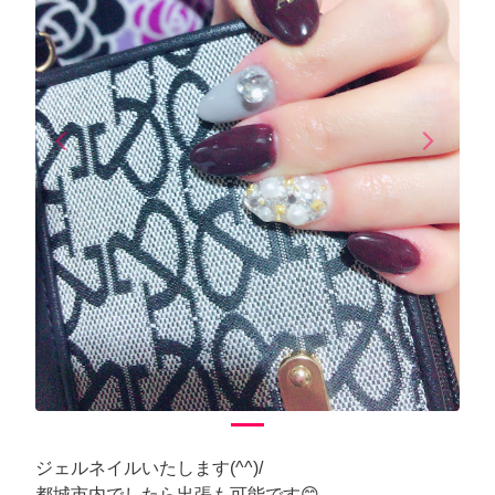
arrow_back_ios
arrow_forward_ios
Previous
Next
ジェルネイルいたします(^^)/
都城市内でしたら出張も可能です😊