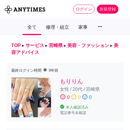
ログイン
新規登録
more_horiz
全て
修理・組立
家事
TOP
▸
サービス
▸
宮崎県
▸
美容・ファッション
▸
美
容アドバイス
fiber_manual_record
最終ログイン時間
9年前
もりりん
女性
/
20代
/
宮崎県
sentiment_satisfied
sentiment_neutral
sentiment_dissatisfied
0
0
0
check_circle
本人確認済み
電話番号未確認