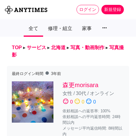
ログイン
新規登録
more_horiz
全て
修理・組立
家事
TOP
▸
サービス
▸
北海道
▸
写真・動画制作
▸
写真撮
影
fiber_manual_record
最終ログイン時間
3年前
森更morisara
女性
/
30代
/
オンライン
sentiment_satisfied
sentiment_neutral
sentiment_dissatisfied
0
0
0
依頼相談への返答率: 100%
依頼相談への平均返答時間: 24時
間以内
メッセージ平均返信時間: 8時間以
内