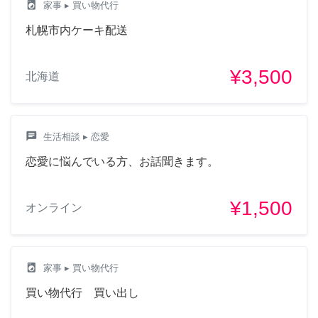
local_laundry_service
家事
▸ 買い物代行
札幌市内ケーキ配送
¥3,500
北海道
chat
生活相談
▸ 恋愛
恋愛に悩んでいる方、お話聞きます。
¥1,500
オンライン
local_laundry_service
家事
▸ 買い物代行
買い物代行 買い出し