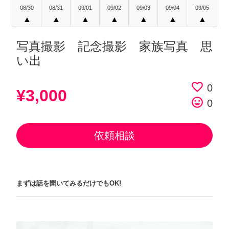
08/30
08/31
09/01
09/02
09/03
09/04
09/05
▲
▲
▲
▲
▲
▲
▲
写真撮影 記念撮影 家族写真 思
い出
favorite_border
0
¥3,000
tag_faces
0
依頼相談
まずは話を聞いてみるだけでもOK!