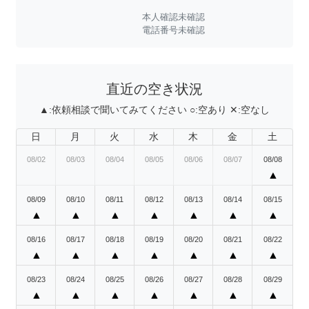
本人確認未確認
電話番号未確認
直近の空き状況
▲:
依頼相談で聞いてみてください
○:
空あり
✕:
空なし
日
月
火
水
木
金
土
08/02
08/03
08/04
08/05
08/06
08/07
08/08
▲
08/09
08/10
08/11
08/12
08/13
08/14
08/15
▲
▲
▲
▲
▲
▲
▲
08/16
08/17
08/18
08/19
08/20
08/21
08/22
▲
▲
▲
▲
▲
▲
▲
08/23
08/24
08/25
08/26
08/27
08/28
08/29
▲
▲
▲
▲
▲
▲
▲