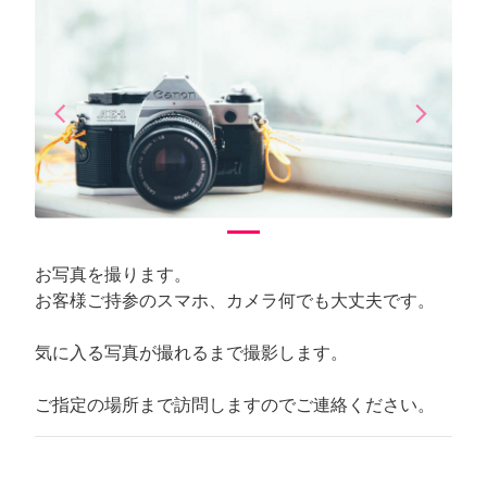
arrow_back_ios
arrow_forward_ios
Previous
Next
お写真を撮ります。
お客様ご持参のスマホ、カメラ何でも大丈夫です。
気に入る写真が撮れるまで撮影します。
ご指定の場所まで訪問しますのでご連絡ください。