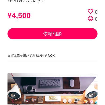
favorite_border
0
¥4,500
tag_faces
0
依頼相談
まずは話を聞いてみるだけでもOK!
arrow_back_ios
arrow_forward_ios
Previous
Next