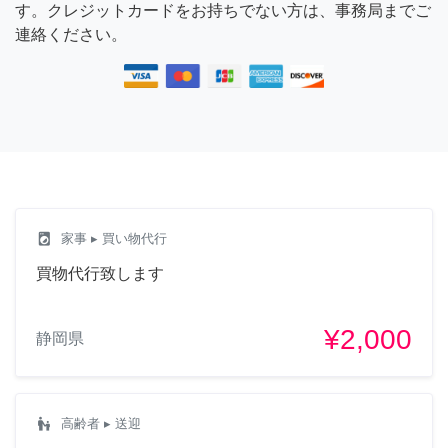
す。クレジットカードをお持ちでない方は、事務局までご
連絡ください。
local_laundry_service
家事
▸ 買い物代行
買物代行致します
¥2,000
静岡県
escalator_warning
高齢者
▸ 送迎