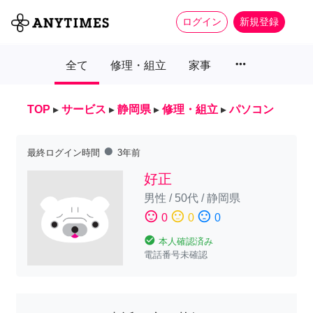
ログイン
新規登録
more_horiz
全て
修理・組立
家事
TOP
▸
サービス
▸
静岡県
▸
修理・組立
▸
パソコン
fiber_manual_record
最終ログイン時間
3年前
好正
男性
/
50代
/
静岡県
sentiment_satisfied
sentiment_neutral
sentiment_dissatisfied
0
0
0
check_circle
本人確認済み
電話番号未確認