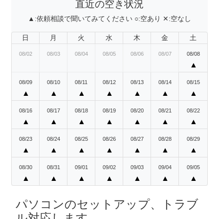
直近の空き状況
▲:
依頼相談で聞いてみてください
○:
空あり
✕:
空なし
日
月
火
水
木
金
土
08/02
08/03
08/04
08/05
08/06
08/07
08/08
▲
08/09
08/10
08/11
08/12
08/13
08/14
08/15
▲
▲
▲
▲
▲
▲
▲
08/16
08/17
08/18
08/19
08/20
08/21
08/22
▲
▲
▲
▲
▲
▲
▲
08/23
08/24
08/25
08/26
08/27
08/28
08/29
▲
▲
▲
▲
▲
▲
▲
08/30
08/31
09/01
09/02
09/03
09/04
09/05
▲
▲
▲
▲
▲
▲
▲
パソコンのセットアップ、トラブ
ル対応します。