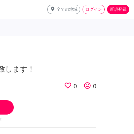
place
全ての地域
ログイン
新規登録
致します！
favorite_border
tag_faces
0
0
!