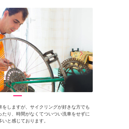
arrow_forward_ios
Next
車をしますが、サイクリングが好きな方でも
ったり、時間がなくてついつい洗車をせずに
多いと感じております。