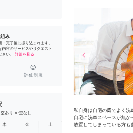
り組み
価・完了後に振り込まれます。
な内容のサービスやリクエスト
arrow_back_ios
ださい。
詳細を見る
Previous
tag_faces
評価制度
況
私自身は自宅の庭でよく洗
:
空あり
✕:
空なし
自宅に洗車スペースが無か
木
金
土
放置してしまっている方も