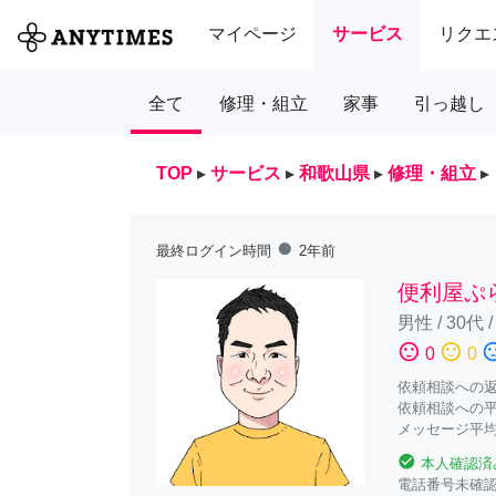
マイページ
サービス
リクエ
全て
修理・組立
家事
引っ越し
TOP
▸
サービス
▸
和歌山県
▸
修理・組立
▸
fiber_manual_record
最終ログイン時間
2年前
便利屋ぷ
男性
/
30代
sentiment_satisfied
sentiment_neutral
sentiment_diss
0
0
依頼相談への返答
依頼相談への平
メッセージ平均
check_circle
本人確認済
電話番号未確