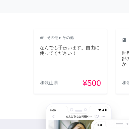
attachment
その他
▸ その他
class
なんでも手伝います。自由に
使ってください！
世
部
か
¥500
和歌山県
和