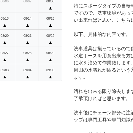
08/06
08/07
08/08
特にスポーツタイプの自転
▲
ですので、洗車環境があっ
08/13
08/14
08/15
い出来ればと思い、こちら
▲
▲
▲
以下、具体的な内容です。
08/20
08/21
08/22
▲
▲
▲
洗車道具は揃っているので
08/27
08/28
08/29
水道ホースを用意出来る方
▲
▲
▲
に水を溜めて作業致します
周囲の水濡れが困るという
09/03
09/04
09/05
▲
▲
▲
ます。
汚れを出来る限り除去しま
了承頂ければと思います。
洗車後にチェーン部分に注
ップは専門工具や専門知識