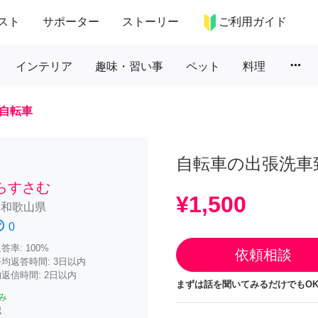
スト
サポーター
ストーリー
ご利用ガイド
more_horiz
インテリア
趣味・習い事
ペット
料理
自転車
自転車の出張洗車
らすさむ
¥1,500
/
和歌山県
atisfied
0
率: 100%
依頼相談
均返答時間: 3日以内
返信時間: 2日以内
まずは話を聞いてみるだけでもOK
み
認