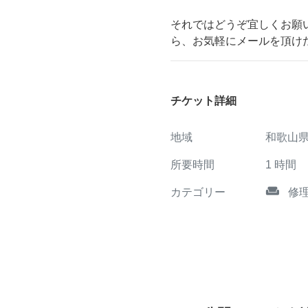
それではどうぞ宜しくお願
ら、お気軽にメールを頂け
チケット詳細
地域
和歌山
所要時間
1
時間
weekend
カテゴリー
修