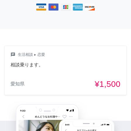
chat
生活相談
▸ 恋愛
相談乗ります。
¥1,500
愛知県