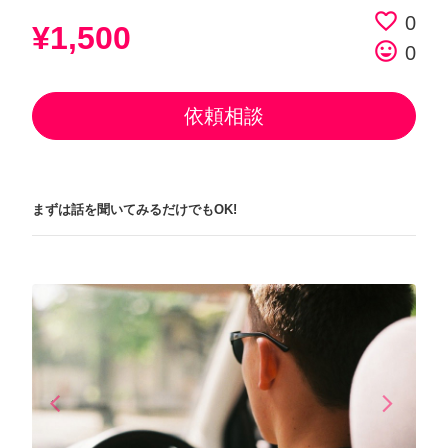
favorite_border
0
¥1,500
tag_faces
0
依頼相談
まずは話を聞いてみるだけでもOK!
arrow_back_ios
arrow_forward_ios
Previous
Next