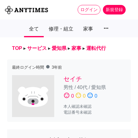
ログイン
新規登録
more_horiz
全て
修理・組立
家事
TOP
▸
サービス
▸
愛知県
▸
家事
▸
運転代行
fiber_manual_record
最終ログイン時間
3年前
セイチ
男性
/
40代
/
愛知県
sentiment_satisfied
sentiment_neutral
sentiment_dissatisfied
0
0
0
本人確認未確認
電話番号未確認