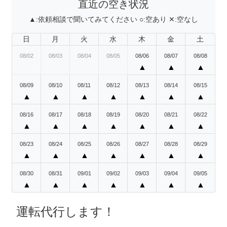
直近の空き状況
▲:
依頼相談で聞いてみてください
○:
空あり
✕:
空なし
日
月
火
水
木
金
土
08/02
08/03
08/04
08/05
08/06
08/07
08/08
▲
▲
▲
08/09
08/10
08/11
08/12
08/13
08/14
08/15
▲
▲
▲
▲
▲
▲
▲
08/16
08/17
08/18
08/19
08/20
08/21
08/22
▲
▲
▲
▲
▲
▲
▲
08/23
08/24
08/25
08/26
08/27
08/28
08/29
▲
▲
▲
▲
▲
▲
▲
08/30
08/31
09/01
09/02
09/03
09/04
09/05
▲
▲
▲
▲
▲
▲
▲
運転代行します！