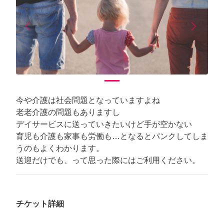
arrow_back_ios
arrow_forward_ios
Previous
Next
今や介護は社会問題となっていますよね
老老介護の問題もありますし
デイサービスに送っていきたいけど手が空かない
育児も介護も家事も労働も…となるとパンクしてしま
うのもよくわかります。
送迎だけでも、って思った際にはご利用ください。
チケット詳細