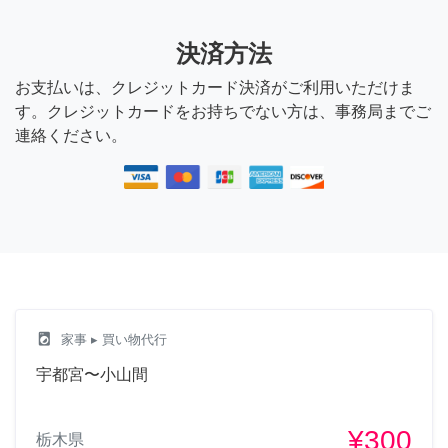
決済方法
お支払いは、クレジットカード決済がご利用いただけま
す。クレジットカードをお持ちでない方は、事務局までご
連絡ください。
local_laundry_service
家事
▸ 買い物代行
宇都宮〜小山間
¥300
栃木県