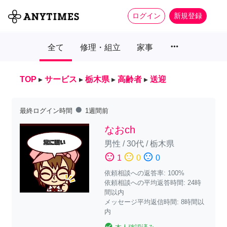
ログイン
新規登録
more_horiz
全て
修理・組立
家事
TOP
▸
サービス
▸
栃木県
▸
高齢者
▸
送迎
fiber_manual_record
最終ログイン時間
1週間前
なおch
男性
/
30代
/
栃木県
sentiment_satisfied
sentiment_neutral
sentiment_dissatisfied
1
0
0
依頼相談への返答率: 100%
依頼相談への平均返答時間: 24時
間以内
メッセージ平均返信時間: 8時間以
内
check_circle