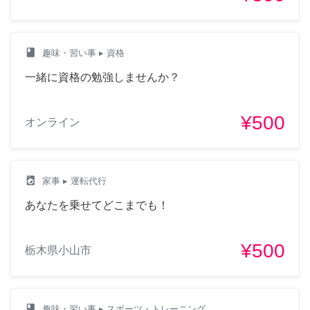
class
趣味・習い事
▸ 資格
一緒に資格の勉強しませんか？
¥500
オンライン
local_laundry_service
家事
▸ 運転代行
あなたを乗せてどこまでも！
¥500
栃木県小山市
class
趣味・習い事
▸ スポーツ・トレーニング