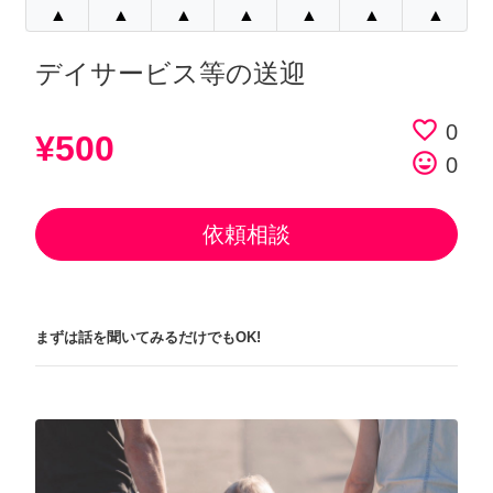
▲
▲
▲
▲
▲
▲
▲
デイサービス等の送迎
favorite_border
0
¥500
tag_faces
0
依頼相談
まずは話を聞いてみるだけでもOK!