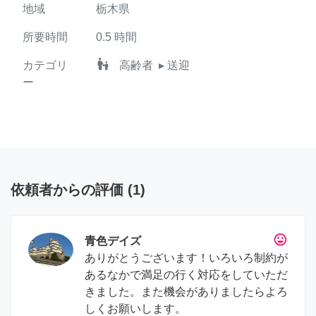
地域
栃木県
所要時間
0.5
時間
escalator_warning
カテゴリ
高齢者
▸ 送迎
ー
依頼者からの評価
(
1
)
tag_faces
青色デイズ
ありがとうございます！いろいろ制約が
あるなかで満足の行く対応をしていただ
きました。また機会がありましたらよろ
しくお願いします。