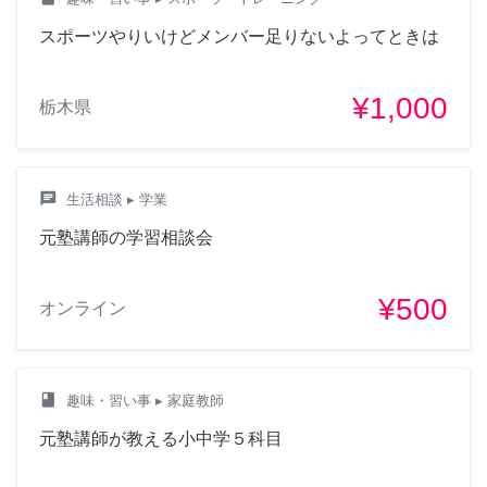
スポーツやりいけどメンバー足りないよってときは
¥1,000
栃木県
chat
生活相談
▸ 学業
元塾講師の学習相談会
¥500
オンライン
class
趣味・習い事
▸ 家庭教師
元塾講師が教える小中学５科目