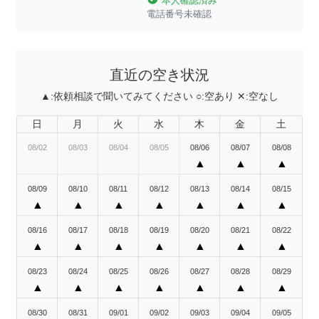
本人確認済み
電話番号未確認
直近の空き状況
▲:
依頼相談で聞いてみてください
○:
空あり
✕:
空なし
日
月
火
水
木
金
土
08/02
08/03
08/04
08/05
08/06
08/07
08/08
▲
▲
▲
08/09
08/10
08/11
08/12
08/13
08/14
08/15
▲
▲
▲
▲
▲
▲
▲
08/16
08/17
08/18
08/19
08/20
08/21
08/22
▲
▲
▲
▲
▲
▲
▲
08/23
08/24
08/25
08/26
08/27
08/28
08/29
▲
▲
▲
▲
▲
▲
▲
08/30
08/31
09/01
09/02
09/03
09/04
09/05